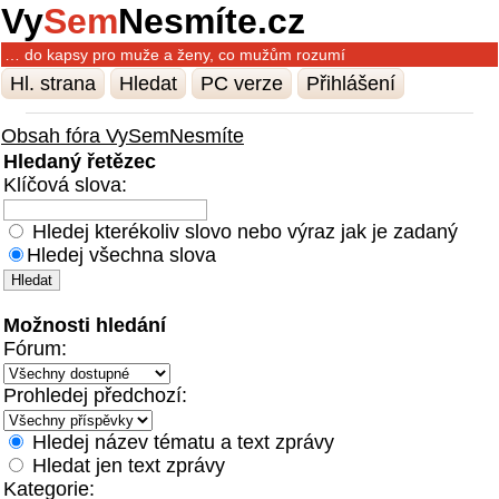
Vy
Sem
Nesmíte.cz
… do kapsy pro muže a ženy, co mužům rozumí
Hl. strana
Hledat
PC verze
Přihlášení
Obsah fóra VySemNesmíte
Hledaný řetězec
Klíčová slova:
Hledej kterékoliv slovo nebo výraz jak je zadaný
Hledej všechna slova
Možnosti hledání
Fórum:
Prohledej předchozí:
Hledej název tématu a text zprávy
Hledat jen text zprávy
Kategorie: