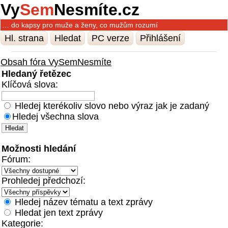
Vy
Sem
Nesmíte.cz
… do kapsy pro muže a ženy, co mužům rozumí
Hl. strana
Hledat
PC verze
Přihlášení
Obsah fóra VySemNesmíte
Hledaný řetězec
Klíčová slova:
Hledej kterékoliv slovo nebo výraz jak je zadaný
Hledej všechna slova
Možnosti hledání
Fórum:
Prohledej předchozí:
Hledej název tématu a text zprávy
Hledat jen text zprávy
Kategorie: