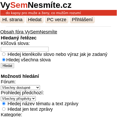
Vy
Sem
Nesmíte.cz
… do kapsy pro muže a ženy, co mužům rozumí
Hl. strana
Hledat
PC verze
Přihlášení
Obsah fóra VySemNesmíte
Hledaný řetězec
Klíčová slova:
Hledej kterékoliv slovo nebo výraz jak je zadaný
Hledej všechna slova
Možnosti hledání
Fórum:
Prohledej předchozí:
Hledej název tématu a text zprávy
Hledat jen text zprávy
Kategorie: