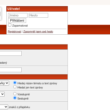
Uživatel
Zapamatovat
Registrovat
|
Zapomněl jsem své heslo
zadaný
Hledej název tématu a text zprávy
Hledat jen text zprávy
Vzestupně
Sestupně
znaků z příspěvku