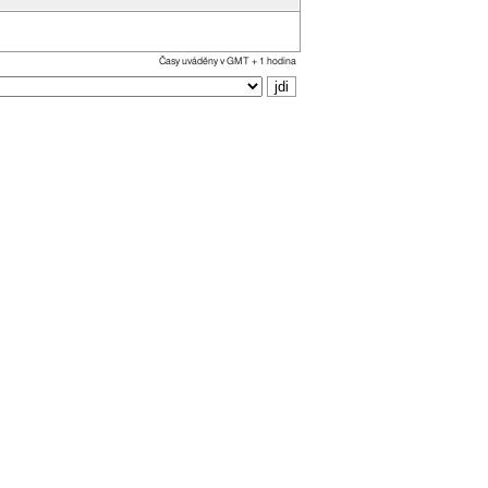
Časy uváděny v GMT + 1 hodina