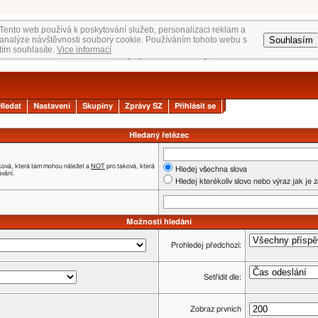
Tento web používá k poskytování služeb, personalizaci reklam a
Souhlasím
analýze návštěvnosti soubory cookie. Používáním tohoto webu s
tím souhlasíte.
Vice informací
Hledat
Nastavení
Skupiny
Zprávy SZ
Přihlásit se
Hledaný řetězec
ková, která tam mohou náležet a
NOT
pro taková, která
Hledej všechna slova
ávání.
Hledej kterékoliv slovo nebo výraz jak je 
Možnosti hledání
Prohledej předchozí:
Setřídit dle:
Zobraz prvních