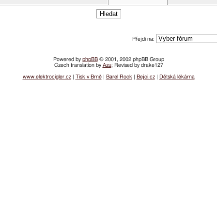
Přejdi na:
Powered by
phpBB
© 2001, 2002 phpBB Group
Czech translation by
Azu
; Revised by drake127
www.elektrocigler.cz
|
Tisk v Brně
|
Barel Rock
|
Bejci.cz
|
Dětská lékárna