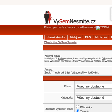
Fórum pro muže a ženy, co mužům rozumí
Hlavní stránka
Přidej se
FAQ
Mužstvo
Obsah fóra VySemNesmíte
Klíčová slova:
Můžeš použít
AND
pro slova, která musí být ve výsledcích,
OR
pro ta
by ve výsledcích neměla být. Znak "*" nahradí část řetězce při vyhled
Autora:
Znak "*" nahradí část řetězce při vyhledávání.
Fórum:
Kategorie:
Příspěvky
Zobrazit výsledek jako:
Témata