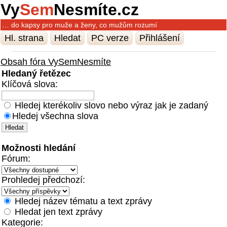
Vy
Sem
Nesmíte.cz
… do kapsy pro muže a ženy, co mužům rozumí
Hl. strana
Hledat
PC verze
Přihlášení
Obsah fóra VySemNesmíte
Hledaný řetězec
Klíčová slova:
Hledej kterékoliv slovo nebo výraz jak je zadaný
Hledej všechna slova
Možnosti hledání
Fórum:
Prohledej předchozí:
Hledej název tématu a text zprávy
Hledat jen text zprávy
Kategorie: