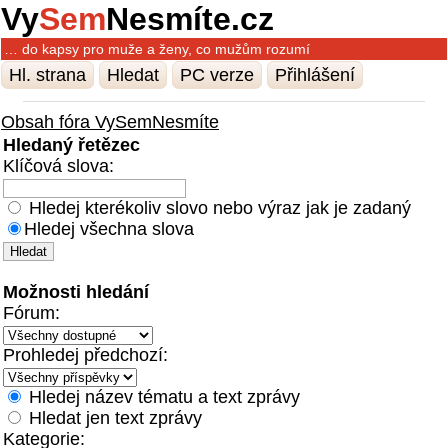
Vy
Sem
Nesmíte.cz
… do kapsy pro muže a ženy, co mužům rozumí
Hl. strana
Hledat
PC verze
Přihlášení
Obsah fóra VySemNesmíte
Hledaný řetězec
Klíčová slova:
Hledej kterékoliv slovo nebo výraz jak je zadaný
Hledej všechna slova
Možnosti hledání
Fórum:
Prohledej předchozí:
Hledej název tématu a text zprávy
Hledat jen text zprávy
Kategorie: