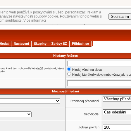
Tento web používá k poskytování služeb, personalizaci reklam a
Souhlasím
analýze návštěvnosti soubory cookie. Používáním tohoto webu s
tím souhlasíte.
Vice informací
Hledat
Nastavení
Skupiny
Zprávy SZ
Přihlásit se
Hledaný řetězec
ková, která tam mohou náležet a
NOT
pro taková, která
Hledej všechna slova
ávání.
Hledej kterékoliv slovo nebo výraz jak je 
Možnosti hledání
Prohledej předchozí:
Setřídit dle:
Zobraz prvních