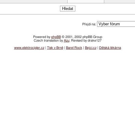
Přejdi na:
Powered by
phpBB
© 2001, 2002 phpBB Group
Czech translation by
Azu
; Revised by drake127
www.elektrocigler.cz
|
Tisk v Brně
|
Barel Rock
|
Bejci.cz
|
Dětská lékárna