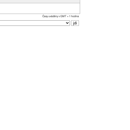
Časy uváděny v GMT + 1 hodina