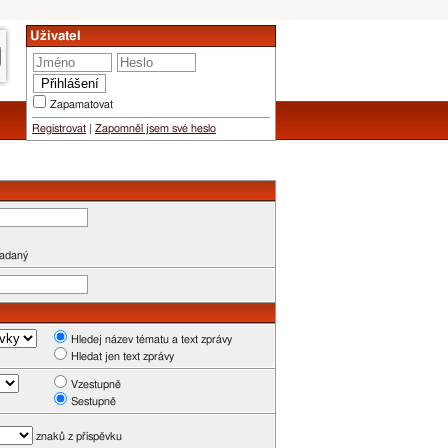
Uživatel
Zapamatovat
Registrovat
|
Zapomněl jsem své heslo
zadaný
Hledej název tématu a text zprávy
Hledat jen text zprávy
Vzestupně
Sestupně
znaků z příspěvku