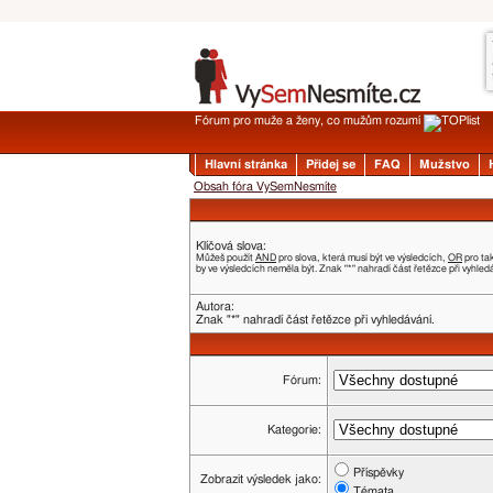
Fórum pro muže a ženy, co mužům rozumí
Hlavní stránka
Přidej se
FAQ
Mužstvo
Obsah fóra VySemNesmíte
Klíčová slova:
Můžeš použít
AND
pro slova, která musí být ve výsledcích,
OR
pro ta
by ve výsledcích neměla být. Znak "*" nahradí část řetězce při vyhled
Autora:
Znak "*" nahradí část řetězce při vyhledávání.
Fórum:
Kategorie:
Příspěvky
Zobrazit výsledek jako:
Témata