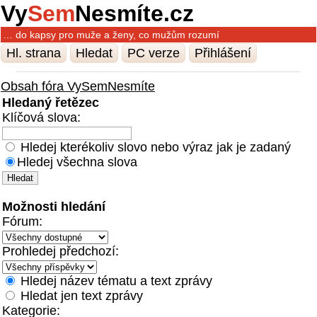
Vy
Sem
Nesmíte.cz
… do kapsy pro muže a ženy, co mužům rozumí
Hl. strana
Hledat
PC verze
Přihlášení
Obsah fóra VySemNesmíte
Hledaný řetězec
Klíčová slova:
Hledej kterékoliv slovo nebo výraz jak je zadaný
Hledej všechna slova
Možnosti hledání
Fórum:
Prohledej předchozí:
Hledej název tématu a text zprávy
Hledat jen text zprávy
Kategorie: