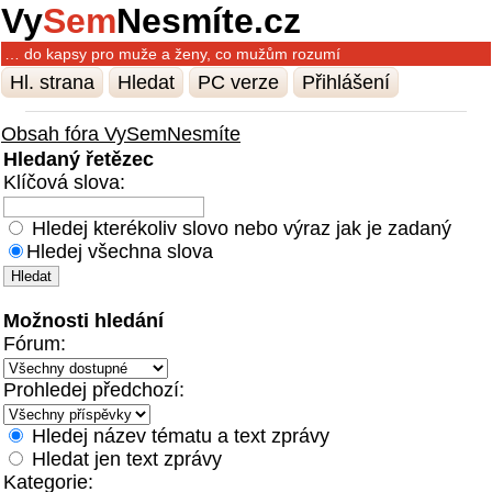
Vy
Sem
Nesmíte.cz
… do kapsy pro muže a ženy, co mužům rozumí
Hl. strana
Hledat
PC verze
Přihlášení
Obsah fóra VySemNesmíte
Hledaný řetězec
Klíčová slova:
Hledej kterékoliv slovo nebo výraz jak je zadaný
Hledej všechna slova
Možnosti hledání
Fórum:
Prohledej předchozí:
Hledej název tématu a text zprávy
Hledat jen text zprávy
Kategorie: