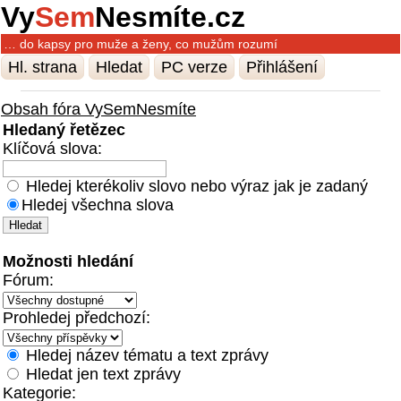
Vy
Sem
Nesmíte.cz
… do kapsy pro muže a ženy, co mužům rozumí
Hl. strana
Hledat
PC verze
Přihlášení
Obsah fóra VySemNesmíte
Hledaný řetězec
Klíčová slova:
Hledej kterékoliv slovo nebo výraz jak je zadaný
Hledej všechna slova
Možnosti hledání
Fórum:
Prohledej předchozí:
Hledej název tématu a text zprávy
Hledat jen text zprávy
Kategorie: