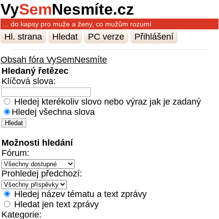
Vy
Sem
Nesmíte.cz
… do kapsy pro muže a ženy, co mužům rozumí
Hl. strana
Hledat
PC verze
Přihlášení
Obsah fóra VySemNesmíte
Hledaný řetězec
Klíčová slova:
Hledej kterékoliv slovo nebo výraz jak je zadaný
Hledej všechna slova
Možnosti hledání
Fórum:
Prohledej předchozí:
Hledej název tématu a text zprávy
Hledat jen text zprávy
Kategorie: