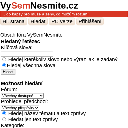
Vy
Sem
Nesmíte.cz
… do kapsy pro muže a ženy, co mužům rozumí
Hl. strana
Hledat
PC verze
Přihlášení
Obsah fóra VySemNesmíte
Hledaný řetězec
Klíčová slova:
Hledej kterékoliv slovo nebo výraz jak je zadaný
Hledej všechna slova
Možnosti hledání
Fórum:
Prohledej předchozí:
Hledej název tématu a text zprávy
Hledat jen text zprávy
Kategorie: