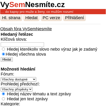
Vy
Sem
Nesmíte.cz
… do kapsy pro muže a ženy, co mužům rozumí
Hl. strana
Hledat
PC verze
Přihlášení
Obsah fóra VySemNesmíte
Hledaný řetězec
Klíčová slova:
Hledej kterékoliv slovo nebo výraz jak je zadaný
Hledej všechna slova
Možnosti hledání
Fórum:
Prohledej předchozí:
Hledej název tématu a text zprávy
Hledat jen text zprávy
Kategorie: