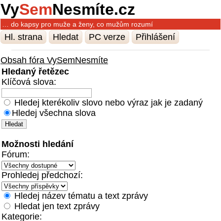
Vy
Sem
Nesmíte.cz
… do kapsy pro muže a ženy, co mužům rozumí
Hl. strana
Hledat
PC verze
Přihlášení
Obsah fóra VySemNesmíte
Hledaný řetězec
Klíčová slova:
Hledej kterékoliv slovo nebo výraz jak je zadaný
Hledej všechna slova
Možnosti hledání
Fórum:
Prohledej předchozí:
Hledej název tématu a text zprávy
Hledat jen text zprávy
Kategorie: