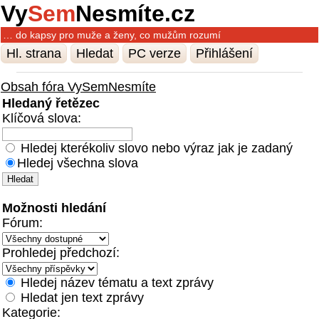
Vy
Sem
Nesmíte.cz
… do kapsy pro muže a ženy, co mužům rozumí
Hl. strana
Hledat
PC verze
Přihlášení
Obsah fóra VySemNesmíte
Hledaný řetězec
Klíčová slova:
Hledej kterékoliv slovo nebo výraz jak je zadaný
Hledej všechna slova
Možnosti hledání
Fórum:
Prohledej předchozí:
Hledej název tématu a text zprávy
Hledat jen text zprávy
Kategorie: