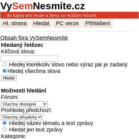
Vy
Sem
Nesmíte.cz
… do kapsy pro muže a ženy, co mužům rozumí
Hl. strana
Hledat
PC verze
Přihlášení
Obsah fóra VySemNesmíte
Hledaný řetězec
Klíčová slova:
Hledej kterékoliv slovo nebo výraz jak je zadaný
Hledej všechna slova
Možnosti hledání
Fórum:
Prohledej předchozí:
Hledej název tématu a text zprávy
Hledat jen text zprávy
Kategorie: