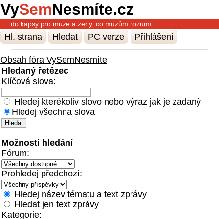
Vy
Sem
Nesmíte.cz
… do kapsy pro muže a ženy, co mužům rozumí
Hl. strana
Hledat
PC verze
Přihlášení
Obsah fóra VySemNesmíte
Hledaný řetězec
Klíčová slova:
Hledej kterékoliv slovo nebo výraz jak je zadaný
Hledej všechna slova
Možnosti hledání
Fórum:
Prohledej předchozí:
Hledej název tématu a text zprávy
Hledat jen text zprávy
Kategorie: