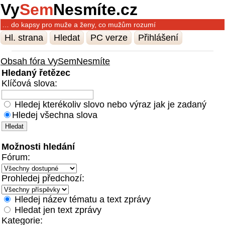
Vy
Sem
Nesmíte.cz
… do kapsy pro muže a ženy, co mužům rozumí
Hl. strana
Hledat
PC verze
Přihlášení
Obsah fóra VySemNesmíte
Hledaný řetězec
Klíčová slova:
Hledej kterékoliv slovo nebo výraz jak je zadaný
Hledej všechna slova
Možnosti hledání
Fórum:
Prohledej předchozí:
Hledej název tématu a text zprávy
Hledat jen text zprávy
Kategorie: