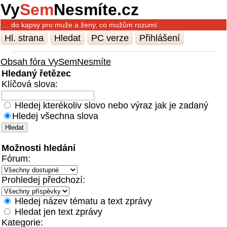
Vy
Sem
Nesmíte.cz
… do kapsy pro muže a ženy, co mužům rozumí
Hl. strana
Hledat
PC verze
Přihlášení
Obsah fóra VySemNesmíte
Hledaný řetězec
Klíčová slova:
Hledej kterékoliv slovo nebo výraz jak je zadaný
Hledej všechna slova
Možnosti hledání
Fórum:
Prohledej předchozí:
Hledej název tématu a text zprávy
Hledat jen text zprávy
Kategorie: