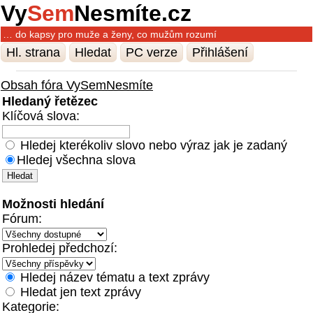
Vy
Sem
Nesmíte.cz
… do kapsy pro muže a ženy, co mužům rozumí
Hl. strana
Hledat
PC verze
Přihlášení
Obsah fóra VySemNesmíte
Hledaný řetězec
Klíčová slova:
Hledej kterékoliv slovo nebo výraz jak je zadaný
Hledej všechna slova
Možnosti hledání
Fórum:
Prohledej předchozí:
Hledej název tématu a text zprávy
Hledat jen text zprávy
Kategorie: