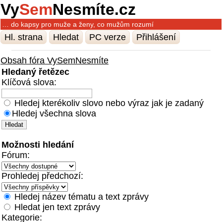
Vy
Sem
Nesmíte.cz
… do kapsy pro muže a ženy, co mužům rozumí
Hl. strana
Hledat
PC verze
Přihlášení
Obsah fóra VySemNesmíte
Hledaný řetězec
Klíčová slova:
Hledej kterékoliv slovo nebo výraz jak je zadaný
Hledej všechna slova
Možnosti hledání
Fórum:
Prohledej předchozí:
Hledej název tématu a text zprávy
Hledat jen text zprávy
Kategorie: