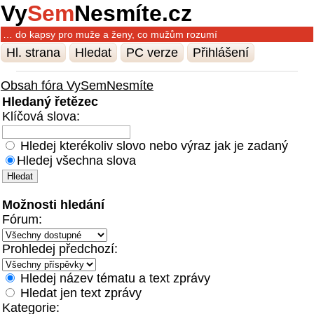
Vy
Sem
Nesmíte.cz
… do kapsy pro muže a ženy, co mužům rozumí
Hl. strana
Hledat
PC verze
Přihlášení
Obsah fóra VySemNesmíte
Hledaný řetězec
Klíčová slova:
Hledej kterékoliv slovo nebo výraz jak je zadaný
Hledej všechna slova
Možnosti hledání
Fórum:
Prohledej předchozí:
Hledej název tématu a text zprávy
Hledat jen text zprávy
Kategorie: