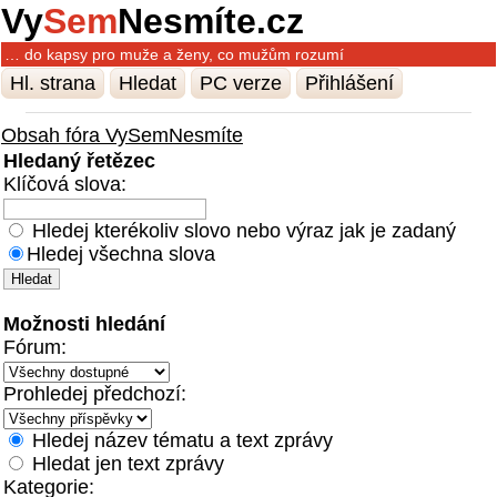
Vy
Sem
Nesmíte.cz
… do kapsy pro muže a ženy, co mužům rozumí
Hl. strana
Hledat
PC verze
Přihlášení
Obsah fóra VySemNesmíte
Hledaný řetězec
Klíčová slova:
Hledej kterékoliv slovo nebo výraz jak je zadaný
Hledej všechna slova
Možnosti hledání
Fórum:
Prohledej předchozí:
Hledej název tématu a text zprávy
Hledat jen text zprávy
Kategorie: