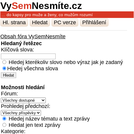
Vy
Sem
Nesmíte.cz
… do kapsy pro muže a ženy, co mužům rozumí
Hl. strana
Hledat
PC verze
Přihlášení
Obsah fóra VySemNesmíte
Hledaný řetězec
Klíčová slova:
Hledej kterékoliv slovo nebo výraz jak je zadaný
Hledej všechna slova
Možnosti hledání
Fórum:
Prohledej předchozí:
Hledej název tématu a text zprávy
Hledat jen text zprávy
Kategorie: