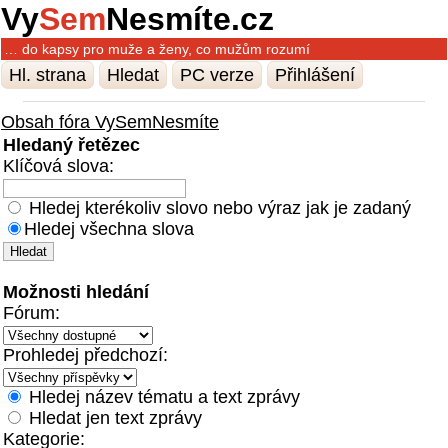
Vy
Sem
Nesmíte.cz
… do kapsy pro muže a ženy, co mužům rozumí
Hl. strana
Hledat
PC verze
Přihlášení
Obsah fóra VySemNesmíte
Hledaný řetězec
Klíčová slova:
Hledej kterékoliv slovo nebo výraz jak je zadaný
Hledej všechna slova
Možnosti hledání
Fórum:
Prohledej předchozí:
Hledej název tématu a text zprávy
Hledat jen text zprávy
Kategorie: