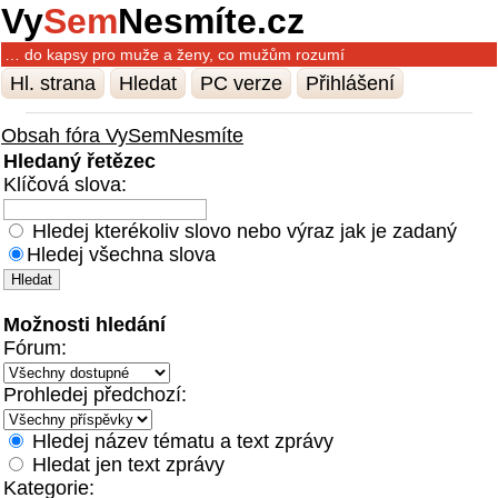
Vy
Sem
Nesmíte.cz
… do kapsy pro muže a ženy, co mužům rozumí
Hl. strana
Hledat
PC verze
Přihlášení
Obsah fóra VySemNesmíte
Hledaný řetězec
Klíčová slova:
Hledej kterékoliv slovo nebo výraz jak je zadaný
Hledej všechna slova
Možnosti hledání
Fórum:
Prohledej předchozí:
Hledej název tématu a text zprávy
Hledat jen text zprávy
Kategorie: