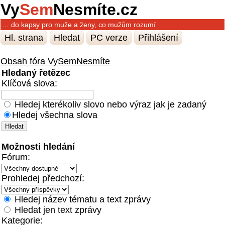
Vy
Sem
Nesmíte.cz
… do kapsy pro muže a ženy, co mužům rozumí
Hl. strana
Hledat
PC verze
Přihlášení
Obsah fóra VySemNesmíte
Hledaný řetězec
Klíčová slova:
Hledej kterékoliv slovo nebo výraz jak je zadaný
Hledej všechna slova
Možnosti hledání
Fórum:
Prohledej předchozí:
Hledej název tématu a text zprávy
Hledat jen text zprávy
Kategorie: