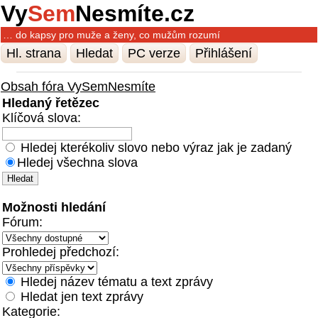
Vy
Sem
Nesmíte.cz
… do kapsy pro muže a ženy, co mužům rozumí
Hl. strana
Hledat
PC verze
Přihlášení
Obsah fóra VySemNesmíte
Hledaný řetězec
Klíčová slova:
Hledej kterékoliv slovo nebo výraz jak je zadaný
Hledej všechna slova
Možnosti hledání
Fórum:
Prohledej předchozí:
Hledej název tématu a text zprávy
Hledat jen text zprávy
Kategorie: