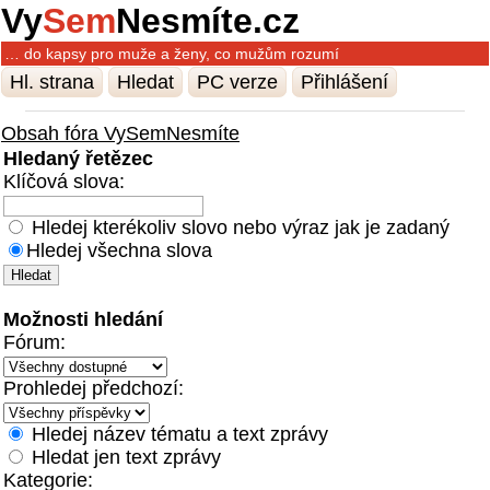
Vy
Sem
Nesmíte.cz
… do kapsy pro muže a ženy, co mužům rozumí
Hl. strana
Hledat
PC verze
Přihlášení
Obsah fóra VySemNesmíte
Hledaný řetězec
Klíčová slova:
Hledej kterékoliv slovo nebo výraz jak je zadaný
Hledej všechna slova
Možnosti hledání
Fórum:
Prohledej předchozí:
Hledej název tématu a text zprávy
Hledat jen text zprávy
Kategorie: