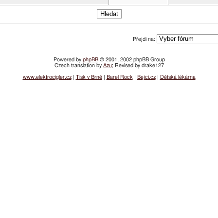
Přejdi na:
Powered by
phpBB
© 2001, 2002 phpBB Group
Czech translation by
Azu
; Revised by drake127
www.elektrocigler.cz
|
Tisk v Brně
|
Barel Rock
|
Bejci.cz
|
Dětská lékárna