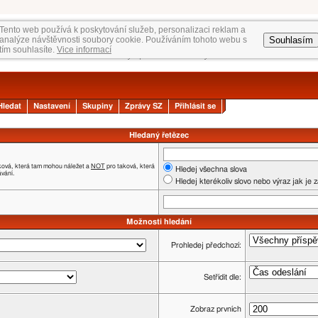
Tento web používá k poskytování služeb, personalizaci reklam a
Souhlasím
analýze návštěvnosti soubory cookie. Používáním tohoto webu s
tím souhlasíte.
Vice informací
Hledat
Nastavení
Skupiny
Zprávy SZ
Přihlásit se
Hledaný řetězec
ková, která tam mohou náležet a
NOT
pro taková, která
Hledej všechna slova
ávání.
Hledej kterékoliv slovo nebo výraz jak je 
Možnosti hledání
Prohledej předchozí:
Setřídit dle:
Zobraz prvních