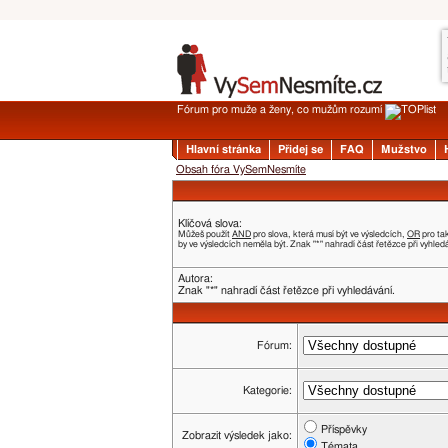
Fórum pro muže a ženy, co mužům rozumí
Hlavní stránka
Přidej se
FAQ
Mužstvo
Obsah fóra VySemNesmíte
Klíčová slova:
Můžeš použít
AND
pro slova, která musí být ve výsledcích,
OR
pro ta
by ve výsledcích neměla být. Znak "*" nahradí část řetězce při vyhled
Autora:
Znak "*" nahradí část řetězce při vyhledávání.
Fórum:
Kategorie:
Příspěvky
Zobrazit výsledek jako:
Témata