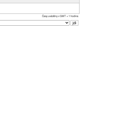
Časy uváděny v GMT + 1 hodina