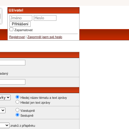
Uživatel
Zapamatovat
Registrovat
|
Zapomněl jsem své heslo
zadaný
Hledej název tématu a text zprávy
Hledat jen text zprávy
Vzestupně
Sestupně
znaků z příspěvku