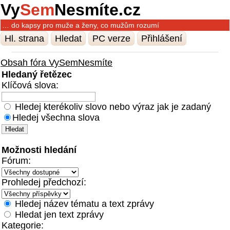
Vy
Sem
Nesmíte.cz
… do kapsy pro muže a ženy, co mužům rozumí
Hl. strana
Hledat
PC verze
Přihlášení
Obsah fóra VySemNesmíte
Hledaný řetězec
Klíčová slova:
Hledej kterékoliv slovo nebo výraz jak je zadaný
Hledej všechna slova
Možnosti hledání
Fórum:
Prohledej předchozí:
Hledej název tématu a text zprávy
Hledat jen text zprávy
Kategorie: