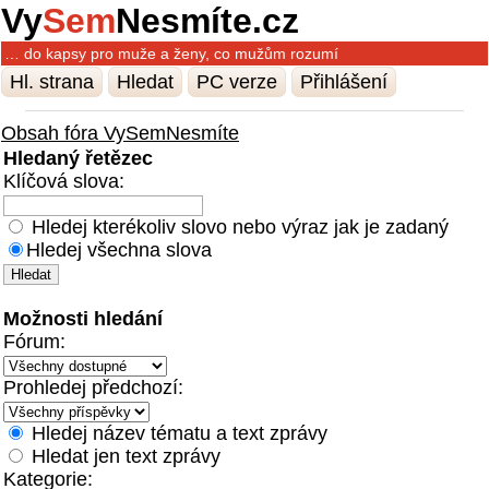
Vy
Sem
Nesmíte.cz
… do kapsy pro muže a ženy, co mužům rozumí
Hl. strana
Hledat
PC verze
Přihlášení
Obsah fóra VySemNesmíte
Hledaný řetězec
Klíčová slova:
Hledej kterékoliv slovo nebo výraz jak je zadaný
Hledej všechna slova
Možnosti hledání
Fórum:
Prohledej předchozí:
Hledej název tématu a text zprávy
Hledat jen text zprávy
Kategorie: