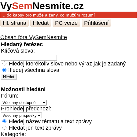
Vy
Sem
Nesmíte.cz
… do kapsy pro muže a ženy, co mužům rozumí
Hl. strana
Hledat
PC verze
Přihlášení
Obsah fóra VySemNesmíte
Hledaný řetězec
Klíčová slova:
Hledej kterékoliv slovo nebo výraz jak je zadaný
Hledej všechna slova
Možnosti hledání
Fórum:
Prohledej předchozí:
Hledej název tématu a text zprávy
Hledat jen text zprávy
Kategorie: