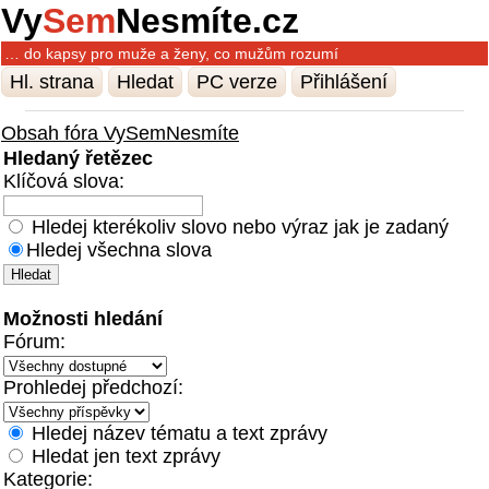
Vy
Sem
Nesmíte.cz
… do kapsy pro muže a ženy, co mužům rozumí
Hl. strana
Hledat
PC verze
Přihlášení
Obsah fóra VySemNesmíte
Hledaný řetězec
Klíčová slova:
Hledej kterékoliv slovo nebo výraz jak je zadaný
Hledej všechna slova
Možnosti hledání
Fórum:
Prohledej předchozí:
Hledej název tématu a text zprávy
Hledat jen text zprávy
Kategorie: