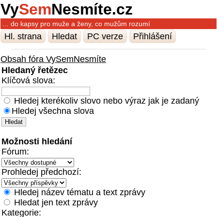
Vy
Sem
Nesmíte.cz
… do kapsy pro muže a ženy, co mužům rozumí
Hl. strana
Hledat
PC verze
Přihlášení
Obsah fóra VySemNesmíte
Hledaný řetězec
Klíčová slova:
Hledej kterékoliv slovo nebo výraz jak je zadaný
Hledej všechna slova
Možnosti hledání
Fórum:
Prohledej předchozí:
Hledej název tématu a text zprávy
Hledat jen text zprávy
Kategorie: