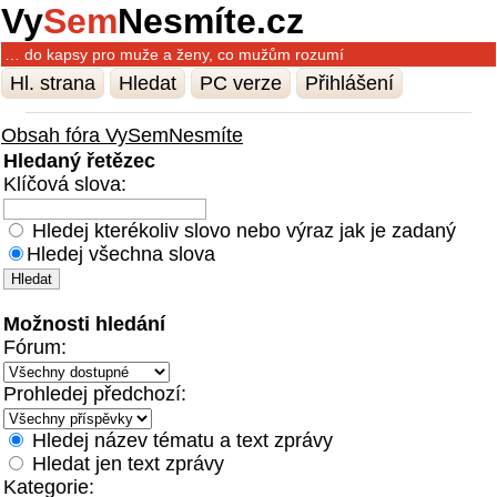
Vy
Sem
Nesmíte.cz
… do kapsy pro muže a ženy, co mužům rozumí
Hl. strana
Hledat
PC verze
Přihlášení
Obsah fóra VySemNesmíte
Hledaný řetězec
Klíčová slova:
Hledej kterékoliv slovo nebo výraz jak je zadaný
Hledej všechna slova
Možnosti hledání
Fórum:
Prohledej předchozí:
Hledej název tématu a text zprávy
Hledat jen text zprávy
Kategorie: