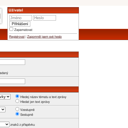
Uživatel
Zapamatovat
Registrovat
|
Zapomněl jsem své heslo
zadaný
Hledej název tématu a text zprávy
Hledat jen text zprávy
Vzestupně
Sestupně
znaků z příspěvku