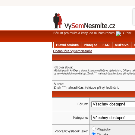
Fórum pro muže a ženy, co mužům rozumí
Hlavní stránka
Přidej se
FAQ
Mužstvo
Obsah fóra VySemNesmíte
Klíčová slova:
Můžeš použít
AND
pro slova, která musí být ve výsledcích,
OR
pro ta
by ve výsledcích neměla být. Znak "*" nahradí část řetězce při vyhled
Autora:
Znak "*" nahradí část řetězce při vyhledávání.
Fórum:
Kategorie:
Příspěvky
Zobrazit výsledek jako:
Témata