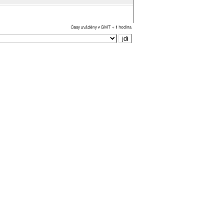
Časy uváděny v GMT + 1 hodina