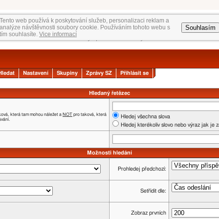
Tento web používá k poskytování služeb, personalizaci reklam a
Souhlasím
analýze návštěvnosti soubory cookie. Používáním tohoto webu s
tím souhlasíte.
Vice informací
Hledat
Nastavení
Skupiny
Zprávy SZ
Přihlásit se
Hledaný řetězec
ková, která tam mohou náležet a
NOT
pro taková, která
Hledej všechna slova
ávání.
Hledej kterékoliv slovo nebo výraz jak je 
Možnosti hledání
Prohledej předchozí:
Setřídit dle:
Zobraz prvních