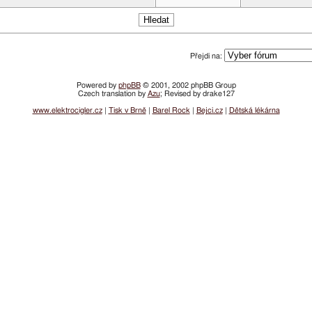
Přejdi na:
Powered by
phpBB
© 2001, 2002 phpBB Group
Czech translation by
Azu
; Revised by drake127
www.elektrocigler.cz
|
Tisk v Brně
|
Barel Rock
|
Bejci.cz
|
Dětská lékárna