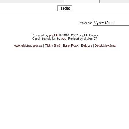
Přejdi na:
Powered by
phpBB
© 2001, 2002 phpBB Group
Czech translation by
Azu
; Revised by drake127
www.elektrocigler.cz
|
Tisk v Brně
|
Barel Rock
|
Bejci.cz
|
Dětská lékárna