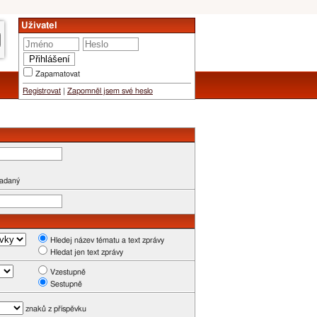
Uživatel
Zapamatovat
Registrovat
|
Zapomněl jsem své heslo
zadaný
Hledej název tématu a text zprávy
Hledat jen text zprávy
Vzestupně
Sestupně
znaků z příspěvku