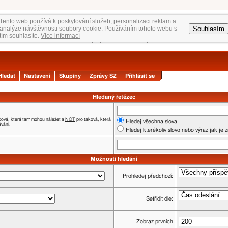
Tento web používá k poskytování služeb, personalizaci reklam a
Souhlasím
analýze návštěvnosti soubory cookie. Používáním tohoto webu s
tím souhlasíte.
Vice informací
Hledat
Nastavení
Skupiny
Zprávy SZ
Přihlásit se
Hledaný řetězec
ková, která tam mohou náležet a
NOT
pro taková, která
Hledej všechna slova
ávání.
Hledej kterékoliv slovo nebo výraz jak je 
Možnosti hledání
Prohledej předchozí:
Setřídit dle:
Zobraz prvních