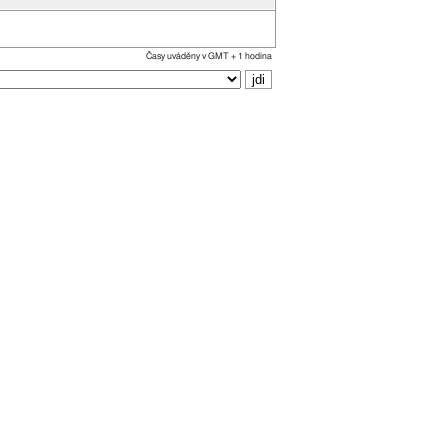
Časy uváděny v GMT + 1 hodina