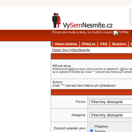
Fórum pro muže a ženy, co mužům rozumí
Hlavní stránka
Přidej se
FAQ
Mužstvo
Obsah fóra VySemNesmíte
Klíčová slova:
Můžeš použít
AND
pro slova, která musí být ve výsledcích,
OR
pro ta
by ve výsledcích neměla být. Znak "*" nahradí část řetězce při vyhled
Autora:
Znak "*" nahradí část řetězce při vyhledávání.
Fórum:
Kategorie:
Příspěvky
Zobrazit výsledek jako:
Témata