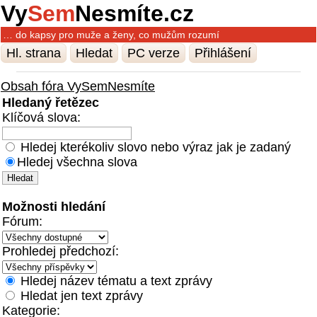
Vy
Sem
Nesmíte.cz
… do kapsy pro muže a ženy, co mužům rozumí
Hl. strana
Hledat
PC verze
Přihlášení
Obsah fóra VySemNesmíte
Hledaný řetězec
Klíčová slova:
Hledej kterékoliv slovo nebo výraz jak je zadaný
Hledej všechna slova
Možnosti hledání
Fórum:
Prohledej předchozí:
Hledej název tématu a text zprávy
Hledat jen text zprávy
Kategorie: