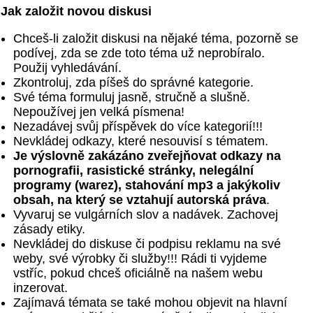
Jak založit novou diskusi
Chceš-li založit diskusi na nějaké téma, pozorně se
podívej, zda se zde toto téma už neprobíralo.
Použij vyhledávání.
Zkontroluj, zda píšeš do správné kategorie.
Své téma formuluj jasně, stručně a slušně.
Nepoužívej jen velká písmena!
Nezadávej svůj příspěvek do více kategorií!!!
Nevkládej odkazy, které nesouvisí s tématem.
Je výslovně zakázáno zveřejňovat odkazy na
pornografii, rasistické stránky, nelegální
programy (warez), stahování mp3 a jakýkoliv
obsah, na který se vztahují autorská práva
.
Vyvaruj se vulgárních slov a nadávek. Zachovej
zásady etiky.
Nevkládej do diskuse či podpisu reklamu na své
weby, své výrobky či služby!!! Rádi ti vyjdeme
vstříc, pokud chceš oficiálně na našem webu
inzerovat.
Zajímavá témata se také mohou objevit na hlavní