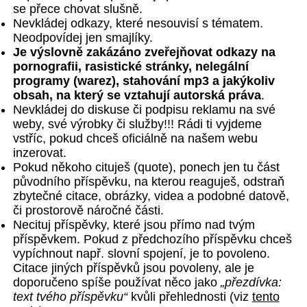
se přece chovat slušně.
Nevkládej odkazy, které nesouvisí s tématem.
Neodpovídej jen smajlíky.
Je výslovně zakázáno zveřejňovat odkazy na
pornografii, rasistické stránky, nelegální
programy (warez), stahování mp3 a jakýkoliv
obsah, na který se vztahují autorská práva
.
Nevkládej do diskuse či podpisu reklamu na své
weby, své výrobky či služby!!! Rádi ti vyjdeme
vstříc, pokud chceš oficiálně na našem webu
inzerovat.
Pokud někoho cituješ (quote), ponech jen tu část
původního příspěvku, na kterou reaguješ, odstraň
zbytečné citace, obrázky, videa a podobné datově,
či prostorově náročné části.
Necituj příspěvky, které jsou přímo nad tvým
příspěvkem. Pokud z předchozího příspěvku chceš
vypíchnout např. slovní spojení, je to povoleno.
Citace jiných příspěvků jsou povoleny, ale je
doporučeno spíše používat něco jako
„přezdívka:
text tvého příspěvku“
kvůli přehlednosti (viz
tento