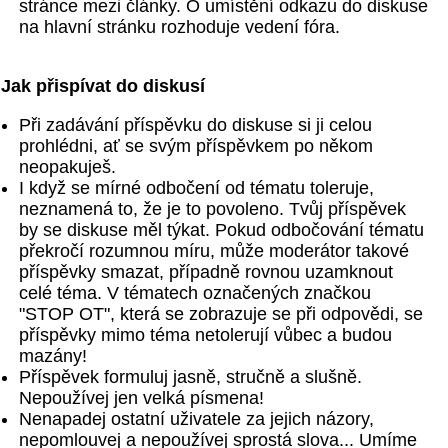
stránce mezi články. O umístění odkazu do diskuse
na hlavní stránku rozhoduje vedení fóra.
Jak přispívat do diskusí
Při zadávání příspěvku do diskuse si ji celou
prohlédni, ať se svým příspěvkem po někom
neopakuješ.
I když se mírné odbočení od tématu toleruje,
neznamená to, že je to povoleno. Tvůj příspěvek
by se diskuse měl týkat. Pokud odbočování tématu
překročí rozumnou míru, může moderátor takové
příspěvky smazat, případně rovnou uzamknout
celé téma. V tématech označených značkou
"STOP OT", která se zobrazuje se při odpovědi, se
příspěvky mimo téma netolerují vůbec a budou
mazány!
Příspěvek formuluj jasně, stručně a slušně.
Nepoužívej jen velká písmena!
Nenapadej ostatní uživatele za jejich názory,
nepomlouvej a nepoužívej sprostá slova... Umíme