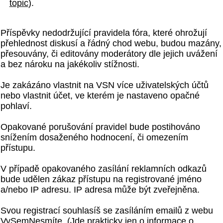
topic
).
Příspěvky nedodržující pravidela fóra, které ohrožují
přehlednost diskusí a řádný chod webu, budou mazány,
přesouvány, či editovány moderátory dle jejich uvážení
a bez nároku na jakékoliv stížnosti.
Je zakázáno vlastnit na VSN více uživatelských účtů
nebo vlastnit účet, ve kterém je nastaveno opačné
pohlaví.
Opakované porušování pravidel bude postihováno
snížením dosaženého hodnocení, či omezením
přístupu.
V případě opakovaného zasílání reklamních odkazů
bude udělen zákaz přístupu na registrované jméno
a/nebo IP adresu. IP adresa může být zveřejněna.
Svou registrací souhlasíš se zasíláním emailů z webu
VySemNesmíte. (Jde prakticky jen o informace o