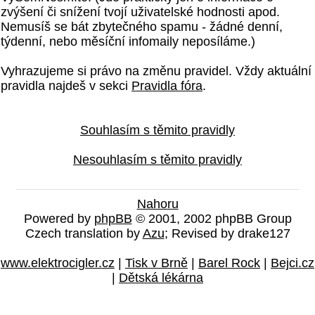
zvýšení či snížení tvojí uživatelské hodnosti apod.
Nemusíš se bát zbytečného spamu - žádné denní,
týdenní, nebo měsíční infomaily neposíláme.)
Vyhrazujeme si právo na změnu pravidel. Vždy aktuální
pravidla najdeš v sekci
Pravidla fóra
.
Souhlasím s těmito pravidly
Nesouhlasím s těmito pravidly
Nahoru
Powered by
phpBB
© 2001, 2002 phpBB Group
Czech translation by
Azu
; Revised by drake127
www.elektrocigler.cz
|
Tisk v Brně
|
Barel Rock
|
Bejci.cz
|
Dětská lékárna