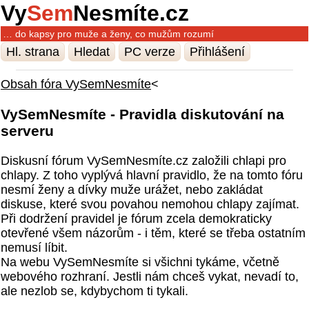
Vy
Sem
Nesmíte.cz
… do kapsy pro muže a ženy, co mužům rozumí
Hl. strana
Hledat
PC verze
Přihlášení
Obsah fóra VySemNesmíte
<
VySemNesmíte - Pravidla diskutování na
serveru
Diskusní fórum VySemNesmíte.cz založili chlapi pro
chlapy. Z toho vyplývá hlavní pravidlo, že na tomto fóru
nesmí ženy a dívky muže urážet, nebo zakládat
diskuse, které svou povahou nemohou chlapy zajímat.
Při dodržení pravidel je fórum zcela demokraticky
otevřené všem názorům - i těm, které se třeba ostatním
nemusí líbit.
Na webu VySemNesmíte si všichni tykáme, včetně
webového rozhraní. Jestli nám chceš vykat, nevadí to,
ale nezlob se, kdybychom ti tykali.