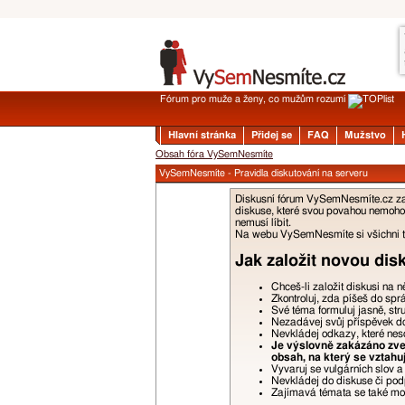
Fórum pro muže a ženy, co mužům rozumí
Hlavní stránka
Přidej se
FAQ
Mužstvo
Obsah fóra VySemNesmíte
VySemNesmíte - Pravidla diskutování na serveru
Diskusní fórum VySemNesmíte.cz zalo
diskuse, které svou povahou nemohou
nemusí líbit.
Na webu VySemNesmíte si všichni tyk
Jak založit novou dis
Chceš-li založit diskusi na 
Zkontroluj, zda píšeš do spr
Své téma formuluj jasně, str
Nezadávej svůj příspěvek do 
Nevkládej odkazy, které nes
Je výslovně zakázáno zveř
obsah, na který se vztahu
Vyvaruj se vulgárních slov 
Nevkládej do diskuse či podp
Zajímavá témata se také moho