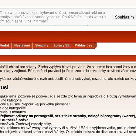
Tento web používá k poskytování služeb, personalizaci reklam a
Souhlasím
analýze návštěvnosti soubory cookie. Používáním tohoto webu s
tím souhlasíte.
Vice informací
Hledat
Nastavení
Skupiny
Zprávy SZ
Přihlásit se
žili chlapi pro chlapy. Z toho vyplývá hlavní pravidlo, že na tomto fóru nesmí ženy a 
 chlapy zajímat. Při dodržení pravidel je fórum zcela demokraticky otevřené všem názor
áme, včetně webového rozhraní. Jestli nám chceš vykat, nevadí to, ale nezlob se, kdyb
kusi
nějaké téma, pozorně se podívej, zda se zde toto téma už neprobíralo. Použij vyhledáván
ávné kategorie.
učně a slušně. Nepoužívej jen velká písmena!
více kategorií!!!
ouvisí s tématem.
ejňovat odkazy na pornografii, rasistické stránky, nelegální programy (warez),
jí autorská práva
.
a nadávek. Zachovej zásady etiky.
isu reklamu na své weby, své výrobky či služby!!! Rádi ti vyjdeme vstříc, pokud chce
u objevit na hlavní stránce mezi články. O umístění odkazu do diskuse na hlavní strán