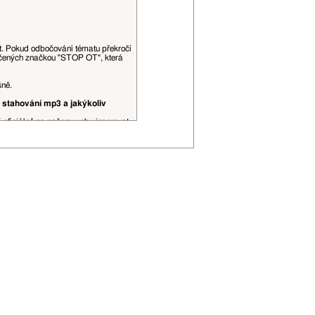
at. Pokud odbočování tématu překročí
ačených značkou "STOP OT", která
šně.
 stahování mp3 a jakýkoliv
š oficiálně na našem webu inzerovat.
obrázky, videa a podobné datově, či
ní spojení, je to povoleno. Citace
řehlednosti (viz
tento topic
).
 editovány moderátory dle jejich
P adresa může být zveřejněna.
ojí uživatelské hodnosti apod.