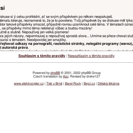
sí
iskuse si ji celou prohlédni, ať se svým příspěvkem po někom neopakuješ.
tématu toleruje, neznamená to, že je to povoleno. Tvůj příspěvek by se diskuse měl týk
tor takové příspěvky smazat, případně rovnou uzamknout celé téma. V tématech ozn
i, se příspěvky mimo téma netolerují vůbec a budou mazány!
ručně a slušně. Nepoužívej jen velká písmena!
za jejich názory, nepomlouvej a nepoužívej sprostá slova... Umíme se přece chovat slu
ouvisí s tématem. Neodpovídej jen smajlíky.
ejňovat odkazy na pornografii, rasistické stránky, nelegální programy (warez),
jí autorská práva
.
isu reklamu na své weby, své výrobky či služby!!! Rádi ti vyjdeme vstříc, pokud chce
, ponech jen tu část původního příspěvku, na kterou reaguješ, odstraň zbytečné citace, 
Souhlasím s těmito pravidly
/
Nesouhlasím s těmito pravidly
u přímo nad tvým příspěvkem. Pokud z předchozího příspěvku chceš vypíchnout např. slov
ny, ale je doporučeno spíše používat něco jako
„přezdívka: text tvého příspěvku“
kvůli p
Powered by
phpBB
© 2001, 2002 phpBB Group
Czech translation by
Azu
; Revised by drake127
a, které ohrožují přehlednost diskusí a řádný chod webu, budou mazány, přesouvány, či
žnosti.
www.elektrocigler.cz
|
Tisk v Brně
|
Barel Rock
|
Bejci.cz
|
Dětská lékárna
vatelských účtů nebo vlastnit účet, ve kterém je nastaveno opačné pohlaví.
 postihováno snížením dosaženého hodnocení, či omezením přístupu.
lamních odkazů bude udělen zákaz přístupu na registrované jméno a/nebo IP adresu. I
ím emailů z webu VySemNesmíte. (Jde prakticky jen o informace o zvýšení či snížení tv
žádné denní, týdenní, nebo měsíční infomaily neposíláme.)
idel. Vždy aktuální pravidla najdeš v sekci
Pravidla fóra
.