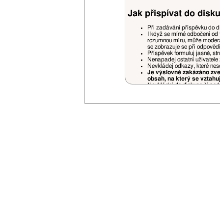
Jak přispívat do disku
Při zadávání příspěvku do d
I když se mírné odbočení od 
rozumnou míru, může moderá
se zobrazuje se při odpověd
Příspěvek formuluj jasně, st
Nenapadej ostatní uživatele 
Nevkládej odkazy, které nes
Je výslovně zakázáno zveř
obsah, na který se vztahu
Nevkládej do diskuse či podp
Pokud někoho cituješ (quote)
prostorově náročné části.
Necituj příspěvky, které jso
jiných příspěvků jsou povole
Příspěvky nedodržující pravidela fór
uvážení a bez nároku na jakékoliv stí
Je zakázáno vlastnit na VSN více uži
Opakované porušování pravidel bude
V případě opakovaného zasílání rek
Svou registrací souhlasíš se zasílán
Nemusíš se bát zbytečného spamu - 
Vyhrazujeme si právo na změnu prav