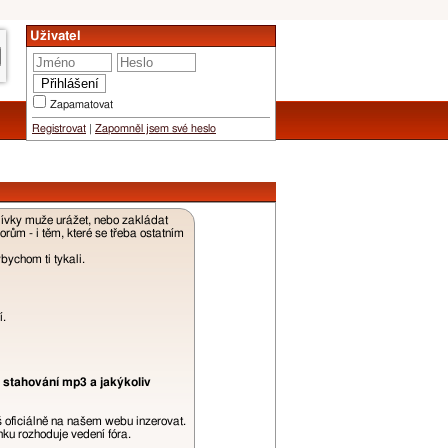
Uživatel
Zapamatovat
Registrovat
|
Zapomněl jsem své heslo
dívky muže urážet, nebo zakládat
ům - i těm, které se třeba ostatním
ychom ti tykali.
í.
 stahování mp3 a jakýkoliv
š oficiálně na našem webu inzerovat.
ku rozhoduje vedení fóra.