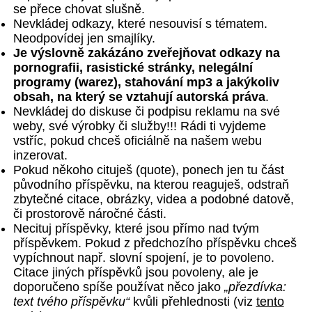
se přece chovat slušně.
Nevkládej odkazy, které nesouvisí s tématem.
Neodpovídej jen smajlíky.
Je výslovně zakázáno zveřejňovat odkazy na
pornografii, rasistické stránky, nelegální
programy (warez), stahování mp3 a jakýkoliv
obsah, na který se vztahují autorská práva
.
Nevkládej do diskuse či podpisu reklamu na své
weby, své výrobky či služby!!! Rádi ti vyjdeme
vstříc, pokud chceš oficiálně na našem webu
inzerovat.
Pokud někoho cituješ (quote), ponech jen tu část
původního příspěvku, na kterou reaguješ, odstraň
zbytečné citace, obrázky, videa a podobné datově,
či prostorově náročné části.
Necituj příspěvky, které jsou přímo nad tvým
příspěvkem. Pokud z předchozího příspěvku chceš
vypíchnout např. slovní spojení, je to povoleno.
Citace jiných příspěvků jsou povoleny, ale je
doporučeno spíše používat něco jako
„přezdívka:
text tvého příspěvku“
kvůli přehlednosti (viz
tento