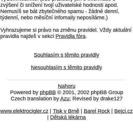
zvýšení či snížení tvojí uživatelské hodnosti apod.
Nemusíš se bát zbytečného spamu - žádné denní,
týdenní, nebo měsíční infomaily neposíláme.)
Vyhrazujeme si právo na změnu pravidel. Vždy aktuální
pravidla najdeš v sekci
Pravidla fóra
.
Souhlasím s těmito pravidly
Nesouhlasím s těmito pravidly
Nahoru
Powered by
phpBB
© 2001, 2002 phpBB Group
Czech translation by
Azu
; Revised by drake127
www.elektrocigler.cz
|
Tisk v Brně
|
Barel Rock
|
Bejci.cz
|
Dětská lékárna