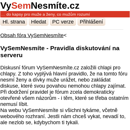
Vy
Sem
Nesmíte.cz
… do kapsy pro muže a ženy, co mužům rozumí
Hl. strana
Hledat
PC verze
Přihlášení
Obsah fóra VySemNesmíte
<
VySemNesmíte - Pravidla diskutování na
serveru
Diskusní fórum VySemNesmíte.cz založili chlapi pro
chlapy. Z toho vyplývá hlavní pravidlo, že na tomto fóru
nesmí ženy a dívky muže urážet, nebo zakládat
diskuse, které svou povahou nemohou chlapy zajímat.
Při dodržení pravidel je fórum zcela demokraticky
otevřené všem názorům - i těm, které se třeba ostatním
nemusí líbit.
Na webu VySemNesmíte si všichni tykáme, včetně
webového rozhraní. Jestli nám chceš vykat, nevadí to,
ale nezlob se, kdybychom ti tykali.