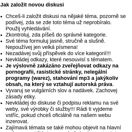
Jak založit novou diskusi
Chceš-li založit diskusi na nějaké téma, pozorně se
podívej, zda se zde toto téma už neprobíralo.
Použij vyhledávání.
Zkontroluj, zda píšeš do správné kategorie.
Své téma formuluj jasně, stručně a slušně.
Nepoužívej jen velká písmena!
Nezadávej svůj příspěvek do více kategorií!!!
Nevkládej odkazy, které nesouvisí s tématem.
Je výslovně zakázáno zveřejňovat odkazy na
pornografii, rasistické stránky, nelegální
programy (warez), stahování mp3 a jakýkoliv
obsah, na který se vztahují autorská práva
.
Vyvaruj se vulgárních slov a nadávek. Zachovej
zásady etiky.
Nevkládej do diskuse či podpisu reklamu na své
weby, své výrobky či služby!!! Rádi ti vyjdeme
vstříc, pokud chceš oficiálně na našem webu
inzerovat.
Zajímavá témata se také mohou objevit na hlavní