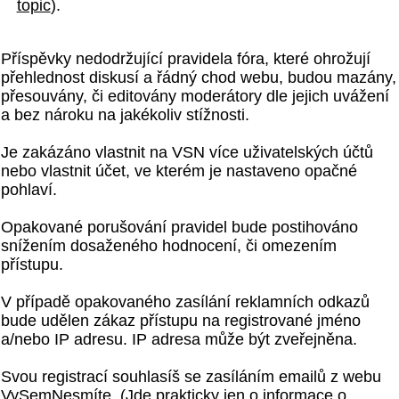
topic
).
Příspěvky nedodržující pravidela fóra, které ohrožují
přehlednost diskusí a řádný chod webu, budou mazány,
přesouvány, či editovány moderátory dle jejich uvážení
a bez nároku na jakékoliv stížnosti.
Je zakázáno vlastnit na VSN více uživatelských účtů
nebo vlastnit účet, ve kterém je nastaveno opačné
pohlaví.
Opakované porušování pravidel bude postihováno
snížením dosaženého hodnocení, či omezením
přístupu.
V případě opakovaného zasílání reklamních odkazů
bude udělen zákaz přístupu na registrované jméno
a/nebo IP adresu. IP adresa může být zveřejněna.
Svou registrací souhlasíš se zasíláním emailů z webu
VySemNesmíte. (Jde prakticky jen o informace o