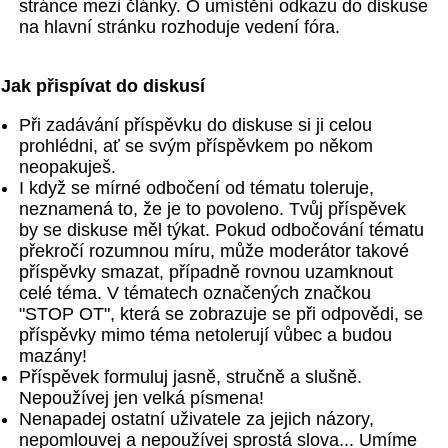
stránce mezi články. O umístění odkazu do diskuse
na hlavní stránku rozhoduje vedení fóra.
Jak přispívat do diskusí
Při zadávání příspěvku do diskuse si ji celou
prohlédni, ať se svým příspěvkem po někom
neopakuješ.
I když se mírné odbočení od tématu toleruje,
neznamená to, že je to povoleno. Tvůj příspěvek
by se diskuse měl týkat. Pokud odbočování tématu
překročí rozumnou míru, může moderátor takové
příspěvky smazat, případně rovnou uzamknout
celé téma. V tématech označených značkou
"STOP OT", která se zobrazuje se při odpovědi, se
příspěvky mimo téma netolerují vůbec a budou
mazány!
Příspěvek formuluj jasně, stručně a slušně.
Nepoužívej jen velká písmena!
Nenapadej ostatní uživatele za jejich názory,
nepomlouvej a nepoužívej sprostá slova... Umíme