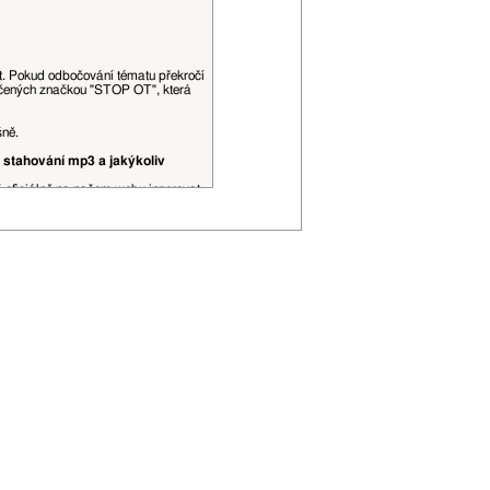
at. Pokud odbočování tématu překročí
ačených značkou "STOP OT", která
šně.
 stahování mp3 a jakýkoliv
š oficiálně na našem webu inzerovat.
obrázky, videa a podobné datově, či
ní spojení, je to povoleno. Citace
řehlednosti (viz
tento topic
).
 editovány moderátory dle jejich
P adresa může být zveřejněna.
ojí uživatelské hodnosti apod.