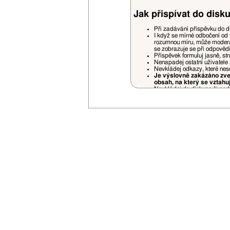
Jak přispívat do disku
Při zadávání příspěvku do d
I když se mírné odbočení od 
rozumnou míru, může moderá
se zobrazuje se při odpověd
Příspěvek formuluj jasně, st
Nenapadej ostatní uživatele 
Nevkládej odkazy, které nes
Je výslovně zakázáno zveř
obsah, na který se vztahu
Nevkládej do diskuse či podp
Pokud někoho cituješ (quote)
prostorově náročné části.
Necituj příspěvky, které jso
jiných příspěvků jsou povole
Příspěvky nedodržující pravidela fór
uvážení a bez nároku na jakékoliv stí
Je zakázáno vlastnit na VSN více uži
Opakované porušování pravidel bude
V případě opakovaného zasílání rek
Svou registrací souhlasíš se zasílán
Nemusíš se bát zbytečného spamu - 
Vyhrazujeme si právo na změnu prav