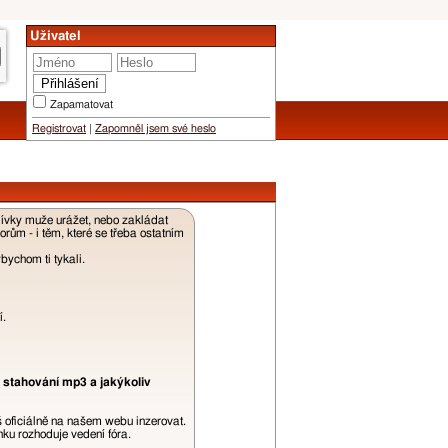
Uživatel
Zapamatovat
Registrovat
|
Zapomněl jsem své heslo
dívky muže urážet, nebo zakládat
ům - i těm, které se třeba ostatním
ychom ti tykali.
í.
 stahování mp3 a jakýkoliv
š oficiálně na našem webu inzerovat.
ku rozhoduje vedení fóra.