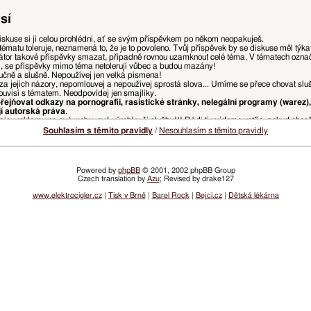
sí
iskuse si ji celou prohlédni, ať se svým příspěvkem po někom neopakuješ.
tématu toleruje, neznamená to, že je to povoleno. Tvůj příspěvek by se diskuse měl týk
tor takové příspěvky smazat, případně rovnou uzamknout celé téma. V tématech ozn
i, se příspěvky mimo téma netolerují vůbec a budou mazány!
ručně a slušně. Nepoužívej jen velká písmena!
za jejich názory, nepomlouvej a nepoužívej sprostá slova... Umíme se přece chovat slu
ouvisí s tématem. Neodpovídej jen smajlíky.
ejňovat odkazy na pornografii, rasistické stránky, nelegální programy (warez),
jí autorská práva
.
isu reklamu na své weby, své výrobky či služby!!! Rádi ti vyjdeme vstříc, pokud chce
, ponech jen tu část původního příspěvku, na kterou reaguješ, odstraň zbytečné citace, 
Souhlasím s těmito pravidly
/
Nesouhlasím s těmito pravidly
u přímo nad tvým příspěvkem. Pokud z předchozího příspěvku chceš vypíchnout např. slov
ny, ale je doporučeno spíše používat něco jako
„přezdívka: text tvého příspěvku“
kvůli p
Powered by
phpBB
© 2001, 2002 phpBB Group
Czech translation by
Azu
; Revised by drake127
a, které ohrožují přehlednost diskusí a řádný chod webu, budou mazány, přesouvány, či
žnosti.
www.elektrocigler.cz
|
Tisk v Brně
|
Barel Rock
|
Bejci.cz
|
Dětská lékárna
vatelských účtů nebo vlastnit účet, ve kterém je nastaveno opačné pohlaví.
 postihováno snížením dosaženého hodnocení, či omezením přístupu.
lamních odkazů bude udělen zákaz přístupu na registrované jméno a/nebo IP adresu. I
ím emailů z webu VySemNesmíte. (Jde prakticky jen o informace o zvýšení či snížení tv
žádné denní, týdenní, nebo měsíční infomaily neposíláme.)
idel. Vždy aktuální pravidla najdeš v sekci
Pravidla fóra
.