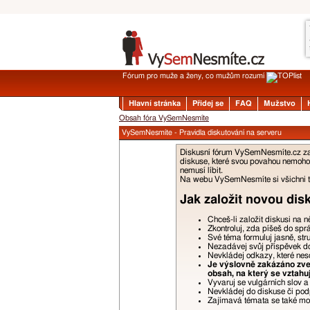
Fórum pro muže a ženy, co mužům rozumí
Hlavní stránka
Přidej se
FAQ
Mužstvo
Obsah fóra VySemNesmíte
VySemNesmíte - Pravidla diskutování na serveru
Diskusní fórum VySemNesmíte.cz zalo
diskuse, které svou povahou nemohou
nemusí líbit.
Na webu VySemNesmíte si všichni tyk
Jak založit novou dis
Chceš-li založit diskusi na 
Zkontroluj, zda píšeš do spr
Své téma formuluj jasně, str
Nezadávej svůj příspěvek do 
Nevkládej odkazy, které nes
Je výslovně zakázáno zveř
obsah, na který se vztahu
Vyvaruj se vulgárních slov 
Nevkládej do diskuse či podp
Zajímavá témata se také moho