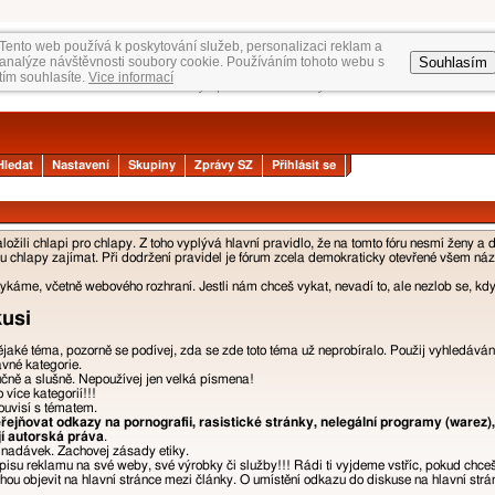
Tento web používá k poskytování služeb, personalizaci reklam a
Souhlasím
analýze návštěvnosti soubory cookie. Používáním tohoto webu s
tím souhlasíte.
Vice informací
Hledat
Nastavení
Skupiny
Zprávy SZ
Přihlásit se
žili chlapi pro chlapy. Z toho vyplývá hlavní pravidlo, že na tomto fóru nesmí ženy a 
 chlapy zajímat. Při dodržení pravidel je fórum zcela demokraticky otevřené všem názor
áme, včetně webového rozhraní. Jestli nám chceš vykat, nevadí to, ale nezlob se, kdyb
kusi
nějaké téma, pozorně se podívej, zda se zde toto téma už neprobíralo. Použij vyhledáván
ávné kategorie.
učně a slušně. Nepoužívej jen velká písmena!
více kategorií!!!
ouvisí s tématem.
ejňovat odkazy na pornografii, rasistické stránky, nelegální programy (warez),
jí autorská práva
.
a nadávek. Zachovej zásady etiky.
isu reklamu na své weby, své výrobky či služby!!! Rádi ti vyjdeme vstříc, pokud chce
u objevit na hlavní stránce mezi články. O umístění odkazu do diskuse na hlavní strán