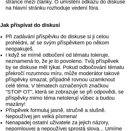
stránce mezi články. O umístění odkazu do diskuse
na hlavní stránku rozhoduje vedení fóra.
Jak přispívat do diskusí
Při zadávání příspěvku do diskuse si ji celou
prohlédni, ať se svým příspěvkem po někom
neopakuješ.
I když se mírné odbočení od tématu toleruje,
neznamená to, že je to povoleno. Tvůj příspěvek
by se diskuse měl týkat. Pokud odbočování tématu
překročí rozumnou míru, může moderátor takové
příspěvky smazat, případně rovnou uzamknout
celé téma. V tématech označených značkou
"STOP OT", která se zobrazuje se při odpovědi, se
příspěvky mimo téma netolerují vůbec a budou
mazány!
Příspěvek formuluj jasně, stručně a slušně.
Nepoužívej jen velká písmena!
Nenapadej ostatní uživatele za jejich názory,
nepomlouvej a nepoužívej sprostá slova... Umíme