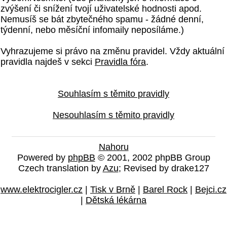
zvýšení či snížení tvojí uživatelské hodnosti apod.
Nemusíš se bát zbytečného spamu - žádné denní,
týdenní, nebo měsíční infomaily neposíláme.)
Vyhrazujeme si právo na změnu pravidel. Vždy aktuální
pravidla najdeš v sekci
Pravidla fóra
.
Souhlasím s těmito pravidly
Nesouhlasím s těmito pravidly
Nahoru
Powered by
phpBB
© 2001, 2002 phpBB Group
Czech translation by
Azu
; Revised by drake127
www.elektrocigler.cz
|
Tisk v Brně
|
Barel Rock
|
Bejci.cz
|
Dětská lékárna