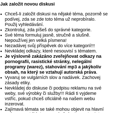
Jak založit novou diskusi
Chceš-li založit diskusi na nějaké téma, pozorně se
podívej, zda se zde toto téma už neprobíralo.
Použij vyhledávání.
Zkontroluj, zda píšeš do správné kategorie.
Své téma formuluj jasně, stručně a slušně.
Nepoužívej jen velká písmena!
Nezadávej svůj příspěvek do více kategorií!!!
Nevkládej odkazy, které nesouvisí s tématem.
Je výslovně zakázáno zveřejňovat odkazy na
pornografii, rasistické stránky, nelegální
programy (warez), stahování mp3 a jakýkoliv
obsah, na který se vztahují autorská práva
.
Vyvaruj se vulgárních slov a nadávek. Zachovej
zásady etiky.
Nevkládej do diskuse či podpisu reklamu na své
weby, své výrobky či služby!!! Rádi ti vyjdeme
vstříc, pokud chceš oficiálně na našem webu
inzerovat.
Zajímavá témata se také mohou objevit na hlavní