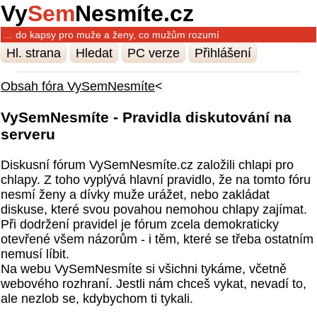
Vy
Sem
Nesmíte.cz
… do kapsy pro muže a ženy, co mužům rozumí
Hl. strana
Hledat
PC verze
Přihlášení
Obsah fóra VySemNesmíte
<
VySemNesmíte - Pravidla diskutování na
serveru
Diskusní fórum VySemNesmíte.cz založili chlapi pro
chlapy. Z toho vyplývá hlavní pravidlo, že na tomto fóru
nesmí ženy a dívky muže urážet, nebo zakládat
diskuse, které svou povahou nemohou chlapy zajímat.
Při dodržení pravidel je fórum zcela demokraticky
otevřené všem názorům - i těm, které se třeba ostatním
nemusí líbit.
Na webu VySemNesmíte si všichni tykáme, včetně
webového rozhraní. Jestli nám chceš vykat, nevadí to,
ale nezlob se, kdybychom ti tykali.