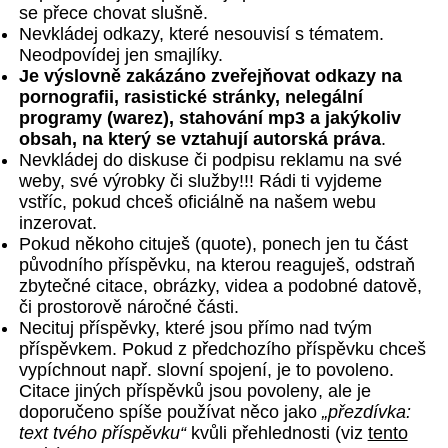
se přece chovat slušně.
Nevkládej odkazy, které nesouvisí s tématem.
Neodpovídej jen smajlíky.
Je výslovně zakázáno zveřejňovat odkazy na
pornografii, rasistické stránky, nelegální
programy (warez), stahování mp3 a jakýkoliv
obsah, na který se vztahují autorská práva
.
Nevkládej do diskuse či podpisu reklamu na své
weby, své výrobky či služby!!! Rádi ti vyjdeme
vstříc, pokud chceš oficiálně na našem webu
inzerovat.
Pokud někoho cituješ (quote), ponech jen tu část
původního příspěvku, na kterou reaguješ, odstraň
zbytečné citace, obrázky, videa a podobné datově,
či prostorově náročné části.
Necituj příspěvky, které jsou přímo nad tvým
příspěvkem. Pokud z předchozího příspěvku chceš
vypíchnout např. slovní spojení, je to povoleno.
Citace jiných příspěvků jsou povoleny, ale je
doporučeno spíše používat něco jako
„přezdívka:
text tvého příspěvku“
kvůli přehlednosti (viz
tento