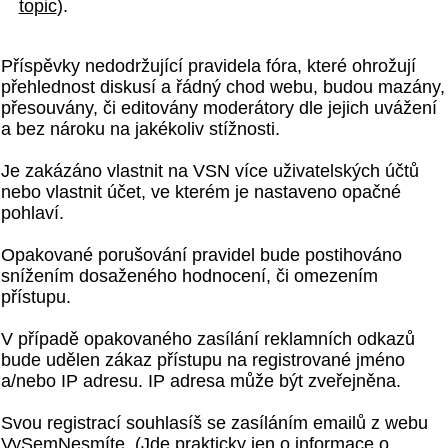
topic
).
Příspěvky nedodržující pravidela fóra, které ohrožují
přehlednost diskusí a řádný chod webu, budou mazány,
přesouvány, či editovány moderátory dle jejich uvážení
a bez nároku na jakékoliv stížnosti.
Je zakázáno vlastnit na VSN více uživatelských účtů
nebo vlastnit účet, ve kterém je nastaveno opačné
pohlaví.
Opakované porušování pravidel bude postihováno
snížením dosaženého hodnocení, či omezením
přístupu.
V případě opakovaného zasílání reklamních odkazů
bude udělen zákaz přístupu na registrované jméno
a/nebo IP adresu. IP adresa může být zveřejněna.
Svou registrací souhlasíš se zasíláním emailů z webu
VySemNesmíte. (Jde prakticky jen o informace o