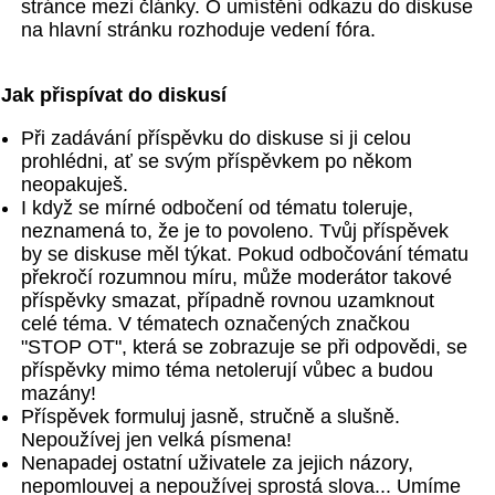
stránce mezi články. O umístění odkazu do diskuse
na hlavní stránku rozhoduje vedení fóra.
Jak přispívat do diskusí
Při zadávání příspěvku do diskuse si ji celou
prohlédni, ať se svým příspěvkem po někom
neopakuješ.
I když se mírné odbočení od tématu toleruje,
neznamená to, že je to povoleno. Tvůj příspěvek
by se diskuse měl týkat. Pokud odbočování tématu
překročí rozumnou míru, může moderátor takové
příspěvky smazat, případně rovnou uzamknout
celé téma. V tématech označených značkou
"STOP OT", která se zobrazuje se při odpovědi, se
příspěvky mimo téma netolerují vůbec a budou
mazány!
Příspěvek formuluj jasně, stručně a slušně.
Nepoužívej jen velká písmena!
Nenapadej ostatní uživatele za jejich názory,
nepomlouvej a nepoužívej sprostá slova... Umíme