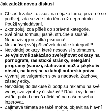
Jak založit novou diskusi
Chceš-li založit diskusi na nějaké téma, pozorně se
podívej, zda se zde toto téma už neprobíralo.
Použij vyhledávání.
Zkontroluj, zda píšeš do správné kategorie.
Své téma formuluj jasně, stručně a slušně.
Nepoužívej jen velká písmena!
Nezadávej svůj příspěvek do více kategorií!!!
Nevkládej odkazy, které nesouvisí s tématem.
Je výslovně zakázáno zveřejňovat odkazy na
pornografii, rasistické stránky, nelegální
programy (warez), stahování mp3 a jakýkoliv
obsah, na který se vztahují autorská práva
.
Vyvaruj se vulgárních slov a nadávek. Zachovej
zásady etiky.
Nevkládej do diskuse či podpisu reklamu na své
weby, své výrobky či služby!!! Rádi ti vyjdeme
vstříc, pokud chceš oficiálně na našem webu
inzerovat.
Zajímavá témata se také mohou objevit na hlavní