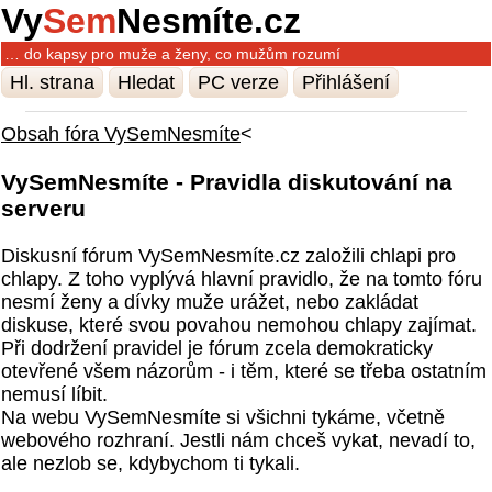
Vy
Sem
Nesmíte.cz
… do kapsy pro muže a ženy, co mužům rozumí
Hl. strana
Hledat
PC verze
Přihlášení
Obsah fóra VySemNesmíte
<
VySemNesmíte - Pravidla diskutování na
serveru
Diskusní fórum VySemNesmíte.cz založili chlapi pro
chlapy. Z toho vyplývá hlavní pravidlo, že na tomto fóru
nesmí ženy a dívky muže urážet, nebo zakládat
diskuse, které svou povahou nemohou chlapy zajímat.
Při dodržení pravidel je fórum zcela demokraticky
otevřené všem názorům - i těm, které se třeba ostatním
nemusí líbit.
Na webu VySemNesmíte si všichni tykáme, včetně
webového rozhraní. Jestli nám chceš vykat, nevadí to,
ale nezlob se, kdybychom ti tykali.