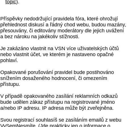
topic
).
Příspěvky nedodržující pravidela fóra, které ohrožují
přehlednost diskusí a řádný chod webu, budou mazány,
přesouvány, či editovány moderátory dle jejich uvážení
a bez nároku na jakékoliv stížnosti.
Je zakázáno vlastnit na VSN více uživatelských účtů
nebo vlastnit účet, ve kterém je nastaveno opačné
pohlaví.
Opakované porušování pravidel bude postihováno
snížením dosaženého hodnocení, či omezením
přístupu.
V případě opakovaného zasílání reklamních odkazů
bude udělen zákaz přístupu na registrované jméno
a/nebo IP adresu. IP adresa může být zveřejněna.
Svou registrací souhlasíš se zasíláním emailů z webu
VySemNesmíte. (Jde prakticky jen o informace o