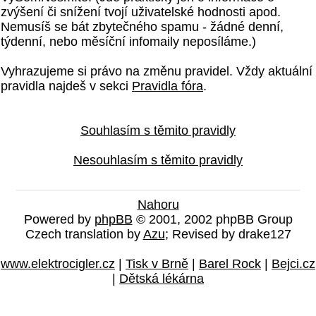
zvýšení či snížení tvojí uživatelské hodnosti apod.
Nemusíš se bát zbytečného spamu - žádné denní,
týdenní, nebo měsíční infomaily neposíláme.)
Vyhrazujeme si právo na změnu pravidel. Vždy aktuální
pravidla najdeš v sekci
Pravidla fóra
.
Souhlasím s těmito pravidly
Nesouhlasím s těmito pravidly
Nahoru
Powered by
phpBB
© 2001, 2002 phpBB Group
Czech translation by
Azu
; Revised by drake127
www.elektrocigler.cz
|
Tisk v Brně
|
Barel Rock
|
Bejci.cz
|
Dětská lékárna