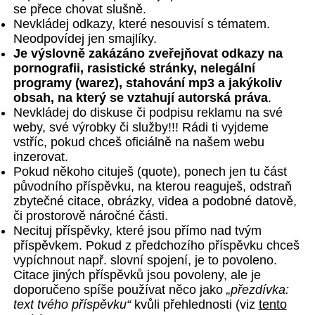
se přece chovat slušně.
Nevkládej odkazy, které nesouvisí s tématem.
Neodpovídej jen smajlíky.
Je výslovně zakázáno zveřejňovat odkazy na
pornografii, rasistické stránky, nelegální
programy (warez), stahování mp3 a jakýkoliv
obsah, na který se vztahují autorská práva
.
Nevkládej do diskuse či podpisu reklamu na své
weby, své výrobky či služby!!! Rádi ti vyjdeme
vstříc, pokud chceš oficiálně na našem webu
inzerovat.
Pokud někoho cituješ (quote), ponech jen tu část
původního příspěvku, na kterou reaguješ, odstraň
zbytečné citace, obrázky, videa a podobné datově,
či prostorově náročné části.
Necituj příspěvky, které jsou přímo nad tvým
příspěvkem. Pokud z předchozího příspěvku chceš
vypíchnout např. slovní spojení, je to povoleno.
Citace jiných příspěvků jsou povoleny, ale je
doporučeno spíše používat něco jako
„přezdívka:
text tvého příspěvku“
kvůli přehlednosti (viz
tento