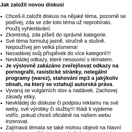
Jak založit novou diskusi
Chceš-li založit diskusi na nějaké téma, pozorně se
podívej, zda se zde toto téma už neprobíralo.
Použij vyhledávání.
Zkontroluj, zda píšeš do správné kategorie.
Své téma formuluj jasně, stručně a slušně.
Nepoužívej jen velká písmena!
Nezadávej svůj příspěvek do více kategorií!!!
Nevkládej odkazy, které nesouvisí s tématem.
Je výslovně zakázáno zveřejňovat odkazy na
pornografii, rasistické stránky, nelegální
programy (warez), stahování mp3 a jakýkoliv
obsah, na který se vztahují autorská práva
.
Vyvaruj se vulgárních slov a nadávek. Zachovej
zásady etiky.
Nevkládej do diskuse či podpisu reklamu na své
weby, své výrobky či služby!!! Rádi ti vyjdeme
vstříc, pokud chceš oficiálně na našem webu
inzerovat.
Zajímavá témata se také mohou objevit na hlavní