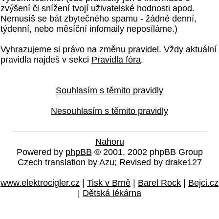
zvýšení či snížení tvojí uživatelské hodnosti apod.
Nemusíš se bát zbytečného spamu - žádné denní,
týdenní, nebo měsíční infomaily neposíláme.)
Vyhrazujeme si právo na změnu pravidel. Vždy aktuální
pravidla najdeš v sekci
Pravidla fóra
.
Souhlasím s těmito pravidly
Nesouhlasím s těmito pravidly
Nahoru
Powered by
phpBB
© 2001, 2002 phpBB Group
Czech translation by
Azu
; Revised by drake127
www.elektrocigler.cz
|
Tisk v Brně
|
Barel Rock
|
Bejci.cz
|
Dětská lékárna