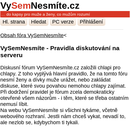
Vy
Sem
Nesmíte.cz
… do kapsy pro muže a ženy, co mužům rozumí
Hl. strana
Hledat
PC verze
Přihlášení
Obsah fóra VySemNesmíte
<
VySemNesmíte - Pravidla diskutování na
serveru
Diskusní fórum VySemNesmíte.cz založili chlapi pro
chlapy. Z toho vyplývá hlavní pravidlo, že na tomto fóru
nesmí ženy a dívky muže urážet, nebo zakládat
diskuse, které svou povahou nemohou chlapy zajímat.
Při dodržení pravidel je fórum zcela demokraticky
otevřené všem názorům - i těm, které se třeba ostatním
nemusí líbit.
Na webu VySemNesmíte si všichni tykáme, včetně
webového rozhraní. Jestli nám chceš vykat, nevadí to,
ale nezlob se, kdybychom ti tykali.