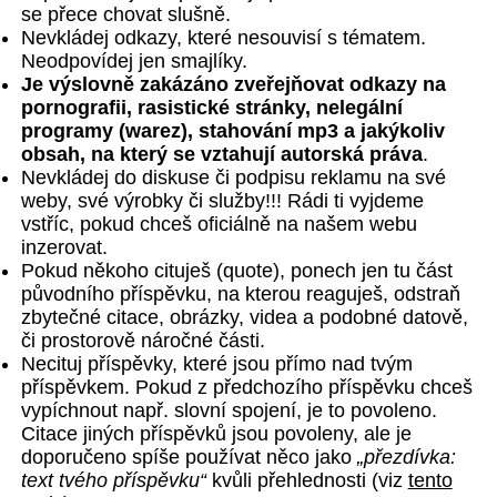
se přece chovat slušně.
Nevkládej odkazy, které nesouvisí s tématem.
Neodpovídej jen smajlíky.
Je výslovně zakázáno zveřejňovat odkazy na
pornografii, rasistické stránky, nelegální
programy (warez), stahování mp3 a jakýkoliv
obsah, na který se vztahují autorská práva
.
Nevkládej do diskuse či podpisu reklamu na své
weby, své výrobky či služby!!! Rádi ti vyjdeme
vstříc, pokud chceš oficiálně na našem webu
inzerovat.
Pokud někoho cituješ (quote), ponech jen tu část
původního příspěvku, na kterou reaguješ, odstraň
zbytečné citace, obrázky, videa a podobné datově,
či prostorově náročné části.
Necituj příspěvky, které jsou přímo nad tvým
příspěvkem. Pokud z předchozího příspěvku chceš
vypíchnout např. slovní spojení, je to povoleno.
Citace jiných příspěvků jsou povoleny, ale je
doporučeno spíše používat něco jako
„přezdívka:
text tvého příspěvku“
kvůli přehlednosti (viz
tento