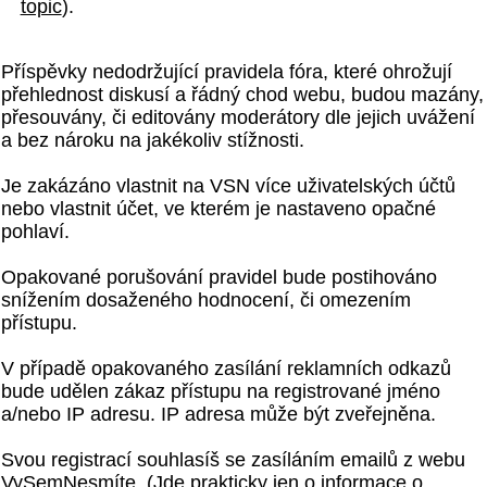
topic
).
Příspěvky nedodržující pravidela fóra, které ohrožují
přehlednost diskusí a řádný chod webu, budou mazány,
přesouvány, či editovány moderátory dle jejich uvážení
a bez nároku na jakékoliv stížnosti.
Je zakázáno vlastnit na VSN více uživatelských účtů
nebo vlastnit účet, ve kterém je nastaveno opačné
pohlaví.
Opakované porušování pravidel bude postihováno
snížením dosaženého hodnocení, či omezením
přístupu.
V případě opakovaného zasílání reklamních odkazů
bude udělen zákaz přístupu na registrované jméno
a/nebo IP adresu. IP adresa může být zveřejněna.
Svou registrací souhlasíš se zasíláním emailů z webu
VySemNesmíte. (Jde prakticky jen o informace o