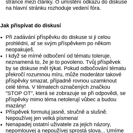
stránce mezi články. O umístění odkazu do diskuse
na hlavní stránku rozhoduje vedení fóra.
Jak přispívat do diskusí
Při zadávání příspěvku do diskuse si ji celou
prohlédni, ať se svým příspěvkem po někom
neopakuješ.
I když se mírné odbočení od tématu toleruje,
neznamená to, že je to povoleno. Tvůj příspěvek
by se diskuse měl týkat. Pokud odbočování tématu
překročí rozumnou míru, může moderátor takové
příspěvky smazat, případně rovnou uzamknout
celé téma. V tématech označených značkou
"STOP OT", která se zobrazuje se při odpovědi, se
příspěvky mimo téma netolerují vůbec a budou
mazány!
Příspěvek formuluj jasně, stručně a slušně.
Nepoužívej jen velká písmena!
Nenapadej ostatní uživatele za jejich názory,
nepomlouvej a nepoužívej sprostá slova... Umíme