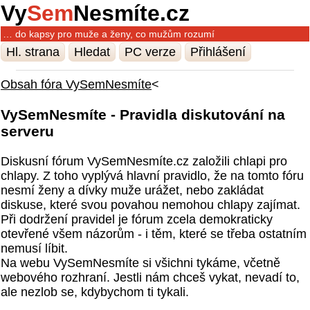
Vy
Sem
Nesmíte.cz
… do kapsy pro muže a ženy, co mužům rozumí
Hl. strana
Hledat
PC verze
Přihlášení
Obsah fóra VySemNesmíte
<
VySemNesmíte - Pravidla diskutování na
serveru
Diskusní fórum VySemNesmíte.cz založili chlapi pro
chlapy. Z toho vyplývá hlavní pravidlo, že na tomto fóru
nesmí ženy a dívky muže urážet, nebo zakládat
diskuse, které svou povahou nemohou chlapy zajímat.
Při dodržení pravidel je fórum zcela demokraticky
otevřené všem názorům - i těm, které se třeba ostatním
nemusí líbit.
Na webu VySemNesmíte si všichni tykáme, včetně
webového rozhraní. Jestli nám chceš vykat, nevadí to,
ale nezlob se, kdybychom ti tykali.