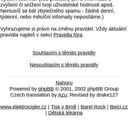
zvýšení či snížení tvojí uživatelské hodnosti apod.
Nemusíš se bát zbytečného spamu - žádné denní,
týdenní, nebo měsíční infomaily neposíláme.)
Vyhrazujeme si právo na změnu pravidel. Vždy aktuální
pravidla najdeš v sekci
Pravidla fóra
.
Souhlasím s těmito pravidly
Nesouhlasím s těmito pravidly
Nahoru
Powered by
phpBB
© 2001, 2002 phpBB Group
Czech translation by
Azu
; Revised by drake127
www.elektrocigler.cz
|
Tisk v Brně
|
Barel Rock
|
Bejci.cz
|
Dětská lékárna