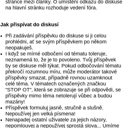
stránce mezi články. O umístění odkazu do diskuse
na hlavní stránku rozhoduje vedení fóra.
Jak přispívat do diskusí
Při zadávání příspěvku do diskuse si ji celou
prohlédni, ať se svým příspěvkem po někom
neopakuješ.
I když se mírné odbočení od tématu toleruje,
neznamená to, že je to povoleno. Tvůj příspěvek
by se diskuse měl týkat. Pokud odbočování tématu
překročí rozumnou míru, může moderátor takové
příspěvky smazat, případně rovnou uzamknout
celé téma. V tématech označených značkou
"STOP OT", která se zobrazuje se při odpovědi, se
příspěvky mimo téma netolerují vůbec a budou
mazány!
Příspěvek formuluj jasně, stručně a slušně.
Nepoužívej jen velká písmena!
Nenapadej ostatní uživatele za jejich názory,
nepomlouvej a nepoužívej sprostá slova... Umíme