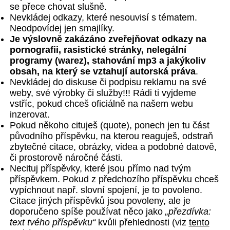
se přece chovat slušně.
Nevkládej odkazy, které nesouvisí s tématem.
Neodpovídej jen smajlíky.
Je výslovně zakázáno zveřejňovat odkazy na
pornografii, rasistické stránky, nelegální
programy (warez), stahování mp3 a jakýkoliv
obsah, na který se vztahují autorská práva
.
Nevkládej do diskuse či podpisu reklamu na své
weby, své výrobky či služby!!! Rádi ti vyjdeme
vstříc, pokud chceš oficiálně na našem webu
inzerovat.
Pokud někoho cituješ (quote), ponech jen tu část
původního příspěvku, na kterou reaguješ, odstraň
zbytečné citace, obrázky, videa a podobné datově,
či prostorově náročné části.
Necituj příspěvky, které jsou přímo nad tvým
příspěvkem. Pokud z předchozího příspěvku chceš
vypíchnout např. slovní spojení, je to povoleno.
Citace jiných příspěvků jsou povoleny, ale je
doporučeno spíše používat něco jako
„přezdívka:
text tvého příspěvku“
kvůli přehlednosti (viz
tento