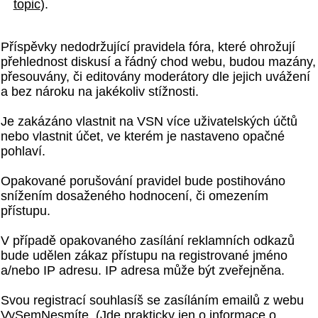
topic
).
Příspěvky nedodržující pravidela fóra, které ohrožují
přehlednost diskusí a řádný chod webu, budou mazány,
přesouvány, či editovány moderátory dle jejich uvážení
a bez nároku na jakékoliv stížnosti.
Je zakázáno vlastnit na VSN více uživatelských účtů
nebo vlastnit účet, ve kterém je nastaveno opačné
pohlaví.
Opakované porušování pravidel bude postihováno
snížením dosaženého hodnocení, či omezením
přístupu.
V případě opakovaného zasílání reklamních odkazů
bude udělen zákaz přístupu na registrované jméno
a/nebo IP adresu. IP adresa může být zveřejněna.
Svou registrací souhlasíš se zasíláním emailů z webu
VySemNesmíte. (Jde prakticky jen o informace o