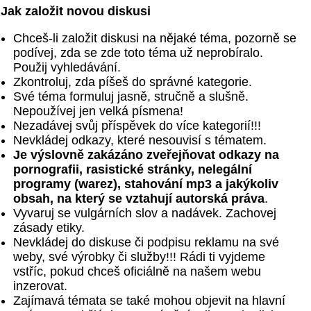
Jak založit novou diskusi
Chceš-li založit diskusi na nějaké téma, pozorně se
podívej, zda se zde toto téma už neprobíralo.
Použij vyhledávání.
Zkontroluj, zda píšeš do správné kategorie.
Své téma formuluj jasně, stručně a slušně.
Nepoužívej jen velká písmena!
Nezadávej svůj příspěvek do více kategorií!!!
Nevkládej odkazy, které nesouvisí s tématem.
Je výslovně zakázáno zveřejňovat odkazy na
pornografii, rasistické stránky, nelegální
programy (warez), stahování mp3 a jakýkoliv
obsah, na který se vztahují autorská práva
.
Vyvaruj se vulgárních slov a nadávek. Zachovej
zásady etiky.
Nevkládej do diskuse či podpisu reklamu na své
weby, své výrobky či služby!!! Rádi ti vyjdeme
vstříc, pokud chceš oficiálně na našem webu
inzerovat.
Zajímavá témata se také mohou objevit na hlavní