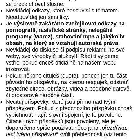
se přece chovat slušně.
Nevkládej odkazy, které nesouvisí s tématem.
Neodpovídej jen smajlíky.
Je výslovně zakázáno zveřejňovat odkazy na
pornografii, rasistické stránky, nelegální
programy (warez), stahování mp3 a jakýkoliv
obsah, na který se vztahují autorská práva
.
Nevkládej do diskuse či podpisu reklamu na své
weby, své výrobky či služby!!! Rádi ti vyjdeme
vstříc, pokud chceš oficiálně na našem webu
inzerovat.
Pokud někoho cituješ (quote), ponech jen tu část
původního příspěvku, na kterou reaguješ, odstraň
zbytečné citace, obrázky, videa a podobné datově,
či prostorově náročné části.
Necituj příspěvky, které jsou přímo nad tvým
příspěvkem. Pokud z předchozího příspěvku chceš
vypíchnout např. slovní spojení, je to povoleno.
Citace jiných příspěvků jsou povoleny, ale je
doporučeno spíše používat něco jako
„přezdívka:
text tvého příspěvku“
kvůli přehlednosti (viz
tento