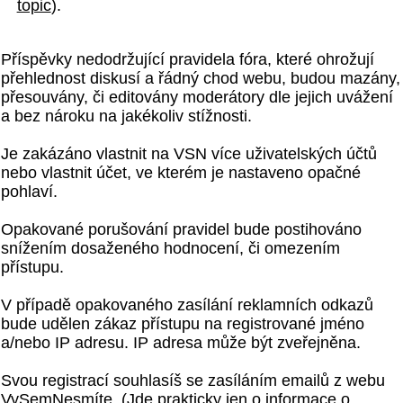
topic
).
Příspěvky nedodržující pravidela fóra, které ohrožují
přehlednost diskusí a řádný chod webu, budou mazány,
přesouvány, či editovány moderátory dle jejich uvážení
a bez nároku na jakékoliv stížnosti.
Je zakázáno vlastnit na VSN více uživatelských účtů
nebo vlastnit účet, ve kterém je nastaveno opačné
pohlaví.
Opakované porušování pravidel bude postihováno
snížením dosaženého hodnocení, či omezením
přístupu.
V případě opakovaného zasílání reklamních odkazů
bude udělen zákaz přístupu na registrované jméno
a/nebo IP adresu. IP adresa může být zveřejněna.
Svou registrací souhlasíš se zasíláním emailů z webu
VySemNesmíte. (Jde prakticky jen o informace o