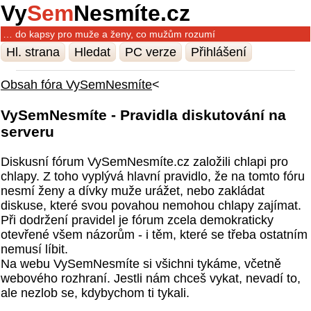
Vy
Sem
Nesmíte.cz
… do kapsy pro muže a ženy, co mužům rozumí
Hl. strana
Hledat
PC verze
Přihlášení
Obsah fóra VySemNesmíte
<
VySemNesmíte - Pravidla diskutování na
serveru
Diskusní fórum VySemNesmíte.cz založili chlapi pro
chlapy. Z toho vyplývá hlavní pravidlo, že na tomto fóru
nesmí ženy a dívky muže urážet, nebo zakládat
diskuse, které svou povahou nemohou chlapy zajímat.
Při dodržení pravidel je fórum zcela demokraticky
otevřené všem názorům - i těm, které se třeba ostatním
nemusí líbit.
Na webu VySemNesmíte si všichni tykáme, včetně
webového rozhraní. Jestli nám chceš vykat, nevadí to,
ale nezlob se, kdybychom ti tykali.