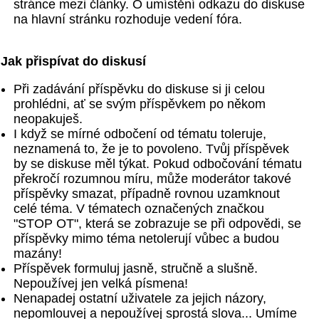
stránce mezi články. O umístění odkazu do diskuse
na hlavní stránku rozhoduje vedení fóra.
Jak přispívat do diskusí
Při zadávání příspěvku do diskuse si ji celou
prohlédni, ať se svým příspěvkem po někom
neopakuješ.
I když se mírné odbočení od tématu toleruje,
neznamená to, že je to povoleno. Tvůj příspěvek
by se diskuse měl týkat. Pokud odbočování tématu
překročí rozumnou míru, může moderátor takové
příspěvky smazat, případně rovnou uzamknout
celé téma. V tématech označených značkou
"STOP OT", která se zobrazuje se při odpovědi, se
příspěvky mimo téma netolerují vůbec a budou
mazány!
Příspěvek formuluj jasně, stručně a slušně.
Nepoužívej jen velká písmena!
Nenapadej ostatní uživatele za jejich názory,
nepomlouvej a nepoužívej sprostá slova... Umíme