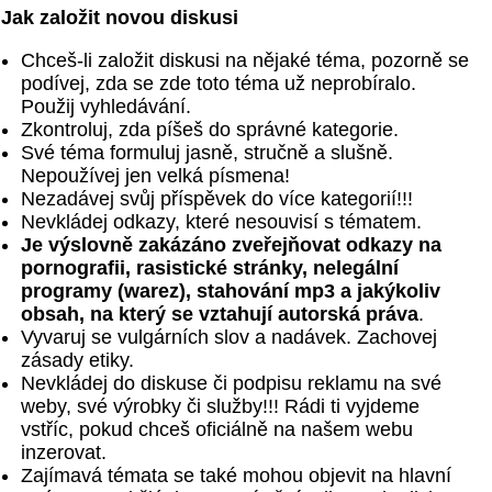
Jak založit novou diskusi
Chceš-li založit diskusi na nějaké téma, pozorně se
podívej, zda se zde toto téma už neprobíralo.
Použij vyhledávání.
Zkontroluj, zda píšeš do správné kategorie.
Své téma formuluj jasně, stručně a slušně.
Nepoužívej jen velká písmena!
Nezadávej svůj příspěvek do více kategorií!!!
Nevkládej odkazy, které nesouvisí s tématem.
Je výslovně zakázáno zveřejňovat odkazy na
pornografii, rasistické stránky, nelegální
programy (warez), stahování mp3 a jakýkoliv
obsah, na který se vztahují autorská práva
.
Vyvaruj se vulgárních slov a nadávek. Zachovej
zásady etiky.
Nevkládej do diskuse či podpisu reklamu na své
weby, své výrobky či služby!!! Rádi ti vyjdeme
vstříc, pokud chceš oficiálně na našem webu
inzerovat.
Zajímavá témata se také mohou objevit na hlavní