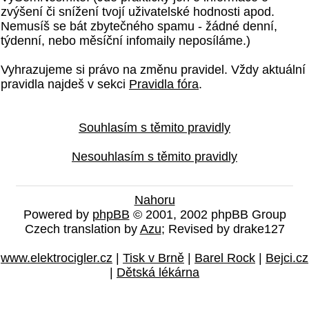
zvýšení či snížení tvojí uživatelské hodnosti apod.
Nemusíš se bát zbytečného spamu - žádné denní,
týdenní, nebo měsíční infomaily neposíláme.)
Vyhrazujeme si právo na změnu pravidel. Vždy aktuální
pravidla najdeš v sekci
Pravidla fóra
.
Souhlasím s těmito pravidly
Nesouhlasím s těmito pravidly
Nahoru
Powered by
phpBB
© 2001, 2002 phpBB Group
Czech translation by
Azu
; Revised by drake127
www.elektrocigler.cz
|
Tisk v Brně
|
Barel Rock
|
Bejci.cz
|
Dětská lékárna