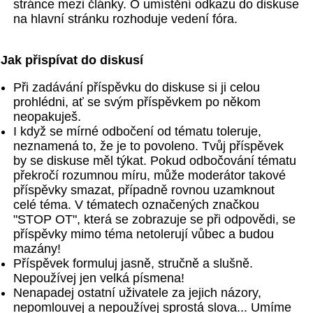
stránce mezi články. O umístění odkazu do diskuse
na hlavní stránku rozhoduje vedení fóra.
Jak přispívat do diskusí
Při zadávání příspěvku do diskuse si ji celou
prohlédni, ať se svým příspěvkem po někom
neopakuješ.
I když se mírné odbočení od tématu toleruje,
neznamená to, že je to povoleno. Tvůj příspěvek
by se diskuse měl týkat. Pokud odbočování tématu
překročí rozumnou míru, může moderátor takové
příspěvky smazat, případně rovnou uzamknout
celé téma. V tématech označených značkou
"STOP OT", která se zobrazuje se při odpovědi, se
příspěvky mimo téma netolerují vůbec a budou
mazány!
Příspěvek formuluj jasně, stručně a slušně.
Nepoužívej jen velká písmena!
Nenapadej ostatní uživatele za jejich názory,
nepomlouvej a nepoužívej sprostá slova... Umíme