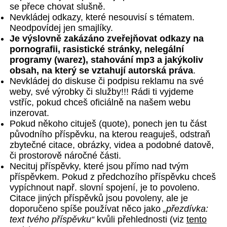
se přece chovat slušně.
Nevkládej odkazy, které nesouvisí s tématem.
Neodpovídej jen smajlíky.
Je výslovně zakázáno zveřejňovat odkazy na
pornografii, rasistické stránky, nelegální
programy (warez), stahování mp3 a jakýkoliv
obsah, na který se vztahují autorská práva
.
Nevkládej do diskuse či podpisu reklamu na své
weby, své výrobky či služby!!! Rádi ti vyjdeme
vstříc, pokud chceš oficiálně na našem webu
inzerovat.
Pokud někoho cituješ (quote), ponech jen tu část
původního příspěvku, na kterou reaguješ, odstraň
zbytečné citace, obrázky, videa a podobné datově,
či prostorově náročné části.
Necituj příspěvky, které jsou přímo nad tvým
příspěvkem. Pokud z předchozího příspěvku chceš
vypíchnout např. slovní spojení, je to povoleno.
Citace jiných příspěvků jsou povoleny, ale je
doporučeno spíše používat něco jako
„přezdívka:
text tvého příspěvku“
kvůli přehlednosti (viz
tento