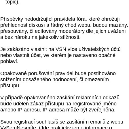
topic
).
Příspěvky nedodržující pravidela fóra, které ohrožují
přehlednost diskusí a řádný chod webu, budou mazány,
přesouvány, či editovány moderátory dle jejich uvážení
a bez nároku na jakékoliv stížnosti.
Je zakázáno vlastnit na VSN více uživatelských účtů
nebo vlastnit účet, ve kterém je nastaveno opačné
pohlaví.
Opakované porušování pravidel bude postihováno
snížením dosaženého hodnocení, či omezením
přístupu.
V případě opakovaného zasílání reklamních odkazů
bude udělen zákaz přístupu na registrované jméno
a/nebo IP adresu. IP adresa může být zveřejněna.
Svou registrací souhlasíš se zasíláním emailů z webu
VySemNesmíte. (Jde prakticky jen o informace o