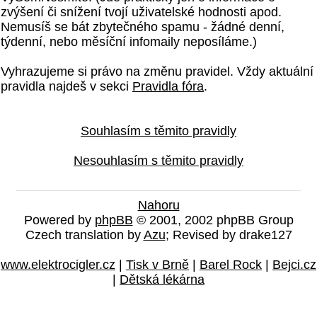
zvýšení či snížení tvojí uživatelské hodnosti apod.
Nemusíš se bát zbytečného spamu - žádné denní,
týdenní, nebo měsíční infomaily neposíláme.)
Vyhrazujeme si právo na změnu pravidel. Vždy aktuální
pravidla najdeš v sekci
Pravidla fóra
.
Souhlasím s těmito pravidly
Nesouhlasím s těmito pravidly
Nahoru
Powered by
phpBB
© 2001, 2002 phpBB Group
Czech translation by
Azu
; Revised by drake127
www.elektrocigler.cz
|
Tisk v Brně
|
Barel Rock
|
Bejci.cz
|
Dětská lékárna