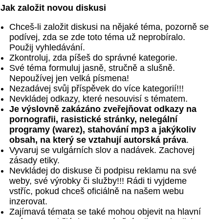
Jak založit novou diskusi
Chceš-li založit diskusi na nějaké téma, pozorně se
podívej, zda se zde toto téma už neprobíralo.
Použij vyhledávání.
Zkontroluj, zda píšeš do správné kategorie.
Své téma formuluj jasně, stručně a slušně.
Nepoužívej jen velká písmena!
Nezadávej svůj příspěvek do více kategorií!!!
Nevkládej odkazy, které nesouvisí s tématem.
Je výslovně zakázáno zveřejňovat odkazy na
pornografii, rasistické stránky, nelegální
programy (warez), stahování mp3 a jakýkoliv
obsah, na který se vztahují autorská práva
.
Vyvaruj se vulgárních slov a nadávek. Zachovej
zásady etiky.
Nevkládej do diskuse či podpisu reklamu na své
weby, své výrobky či služby!!! Rádi ti vyjdeme
vstříc, pokud chceš oficiálně na našem webu
inzerovat.
Zajímavá témata se také mohou objevit na hlavní