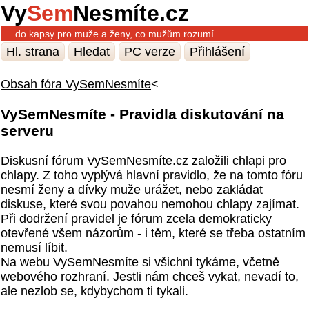
Vy
Sem
Nesmíte.cz
… do kapsy pro muže a ženy, co mužům rozumí
Hl. strana
Hledat
PC verze
Přihlášení
Obsah fóra VySemNesmíte
<
VySemNesmíte - Pravidla diskutování na
serveru
Diskusní fórum VySemNesmíte.cz založili chlapi pro
chlapy. Z toho vyplývá hlavní pravidlo, že na tomto fóru
nesmí ženy a dívky muže urážet, nebo zakládat
diskuse, které svou povahou nemohou chlapy zajímat.
Při dodržení pravidel je fórum zcela demokraticky
otevřené všem názorům - i těm, které se třeba ostatním
nemusí líbit.
Na webu VySemNesmíte si všichni tykáme, včetně
webového rozhraní. Jestli nám chceš vykat, nevadí to,
ale nezlob se, kdybychom ti tykali.