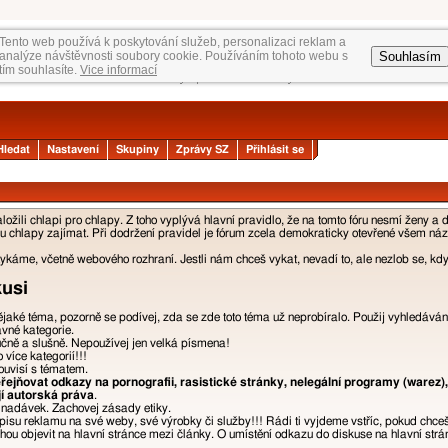
Tento web používá k poskytování služeb, personalizaci reklam a
Souhlasím
analýze návštěvnosti soubory cookie. Používáním tohoto webu s
tím souhlasíte.
Vice informací
Hledat
Nastavení
Skupiny
Zprávy SZ
Přihlásit se
žili chlapi pro chlapy. Z toho vyplývá hlavní pravidlo, že na tomto fóru nesmí ženy a 
 chlapy zajímat. Při dodržení pravidel je fórum zcela demokraticky otevřené všem názor
áme, včetně webového rozhraní. Jestli nám chceš vykat, nevadí to, ale nezlob se, kdyb
kusi
nějaké téma, pozorně se podívej, zda se zde toto téma už neprobíralo. Použij vyhledáván
ávné kategorie.
učně a slušně. Nepoužívej jen velká písmena!
více kategorií!!!
ouvisí s tématem.
ejňovat odkazy na pornografii, rasistické stránky, nelegální programy (warez),
jí autorská práva
.
a nadávek. Zachovej zásady etiky.
isu reklamu na své weby, své výrobky či služby!!! Rádi ti vyjdeme vstříc, pokud chce
u objevit na hlavní stránce mezi články. O umístění odkazu do diskuse na hlavní strán