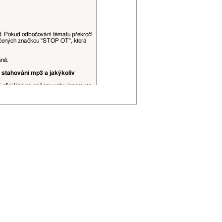
at. Pokud odbočování tématu překročí
ačených značkou "STOP OT", která
šně.
 stahování mp3 a jakýkoliv
š oficiálně na našem webu inzerovat.
obrázky, videa a podobné datově, či
ní spojení, je to povoleno. Citace
řehlednosti (viz
tento topic
).
 editovány moderátory dle jejich
P adresa může být zveřejněna.
ojí uživatelské hodnosti apod.