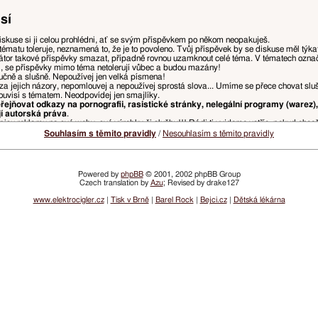
sí
iskuse si ji celou prohlédni, ať se svým příspěvkem po někom neopakuješ.
tématu toleruje, neznamená to, že je to povoleno. Tvůj příspěvek by se diskuse měl týk
tor takové příspěvky smazat, případně rovnou uzamknout celé téma. V tématech ozn
i, se příspěvky mimo téma netolerují vůbec a budou mazány!
ručně a slušně. Nepoužívej jen velká písmena!
za jejich názory, nepomlouvej a nepoužívej sprostá slova... Umíme se přece chovat slu
ouvisí s tématem. Neodpovídej jen smajlíky.
ejňovat odkazy na pornografii, rasistické stránky, nelegální programy (warez),
jí autorská práva
.
isu reklamu na své weby, své výrobky či služby!!! Rádi ti vyjdeme vstříc, pokud chce
, ponech jen tu část původního příspěvku, na kterou reaguješ, odstraň zbytečné citace, 
Souhlasím s těmito pravidly
/
Nesouhlasím s těmito pravidly
u přímo nad tvým příspěvkem. Pokud z předchozího příspěvku chceš vypíchnout např. slov
ny, ale je doporučeno spíše používat něco jako
„přezdívka: text tvého příspěvku“
kvůli p
Powered by
phpBB
© 2001, 2002 phpBB Group
Czech translation by
Azu
; Revised by drake127
a, které ohrožují přehlednost diskusí a řádný chod webu, budou mazány, přesouvány, či
žnosti.
www.elektrocigler.cz
|
Tisk v Brně
|
Barel Rock
|
Bejci.cz
|
Dětská lékárna
vatelských účtů nebo vlastnit účet, ve kterém je nastaveno opačné pohlaví.
 postihováno snížením dosaženého hodnocení, či omezením přístupu.
lamních odkazů bude udělen zákaz přístupu na registrované jméno a/nebo IP adresu. I
ím emailů z webu VySemNesmíte. (Jde prakticky jen o informace o zvýšení či snížení tv
žádné denní, týdenní, nebo měsíční infomaily neposíláme.)
idel. Vždy aktuální pravidla najdeš v sekci
Pravidla fóra
.