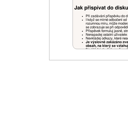
Jak přispívat do disku
Při zadávání příspěvku do d
I když se mírné odbočení od 
rozumnou míru, může moderá
se zobrazuje se při odpověd
Příspěvek formuluj jasně, st
Nenapadej ostatní uživatele 
Nevkládej odkazy, které nes
Je výslovně zakázáno zveř
obsah, na který se vztahu
Nevkládej do diskuse či podp
Pokud někoho cituješ (quote)
prostorově náročné části.
Necituj příspěvky, které jso
jiných příspěvků jsou povole
Příspěvky nedodržující pravidela fór
uvážení a bez nároku na jakékoliv stí
Je zakázáno vlastnit na VSN více uži
Opakované porušování pravidel bude
V případě opakovaného zasílání rek
Svou registrací souhlasíš se zasílán
Nemusíš se bát zbytečného spamu - 
Vyhrazujeme si právo na změnu prav