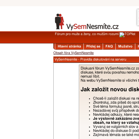
Fórum pro muže a ženy, co mužům rozumí
Hlavní stránka
Přidej se
FAQ
Mužstvo
Obsah fóra VySemNesmíte
VySemNesmíte - Pravidla diskutování na serveru
Diskusní fórum VySemNesmíte.cz zalo
diskuse, které svou povahou nemohou
nemusí líbit.
Na webu VySemNesmíte si všichni tyk
Jak založit novou dis
Chceš-li založit diskusi na 
Zkontroluj, zda píšeš do spr
Své téma formuluj jasně, str
Nezadávej svůj příspěvek do 
Nevkládej odkazy, které nes
Je výslovně zakázáno zveř
obsah, na který se vztahu
Vyvaruj se vulgárních slov 
Nevkládej do diskuse či podp
Zajímavá témata se také moho